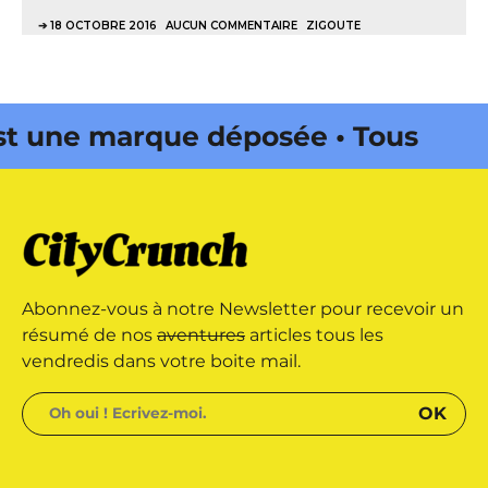
18 OCTOBRE 2016
AUCUN COMMENTAIRE
ZIGOUTE
 une marque déposée • Tous droits
azine édité par Buena Onda Web •
 une marque déposée • Tous droits
Abonnez-vous à notre Newsletter pour recevoir un
azine édité par Buena Onda Web •
résumé de nos
aventures
articles tous les
vendredis dans votre boite mail.