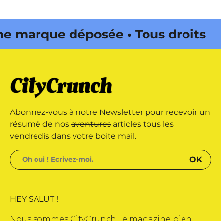
 marque déposée • Tous droits
e édité par Buena Onda Web •
 marque déposée • Tous droits
Abonnez-vous à notre Newsletter pour recevoir un
e édité par Buena Onda Web •
résumé de nos
aventures
articles tous les
vendredis dans votre boite mail.
HEY SALUT !
Nous sommes CityCrunch, le magazine bien