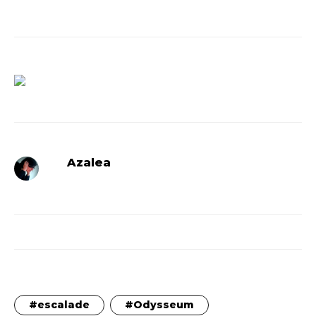
Azalea
escalade
Odysseum