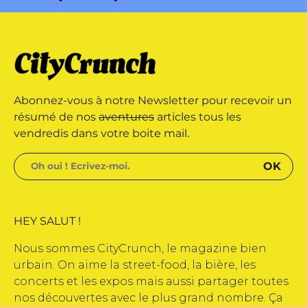
 édité par Buena Onda Web •
marque déposée • Tous droits
Abonnez-vous à notre Newsletter pour recevoir un
 édité par Buena Onda Web •
résumé de nos
aventures
articles tous les
vendredis dans votre boite mail.
HEY SALUT !
Nous sommes CityCrunch, le magazine bien
urbain. On aime la street-food, la bière, les
concerts et les expos mais aussi partager toutes
nos découvertes avec le plus grand nombre. Ça