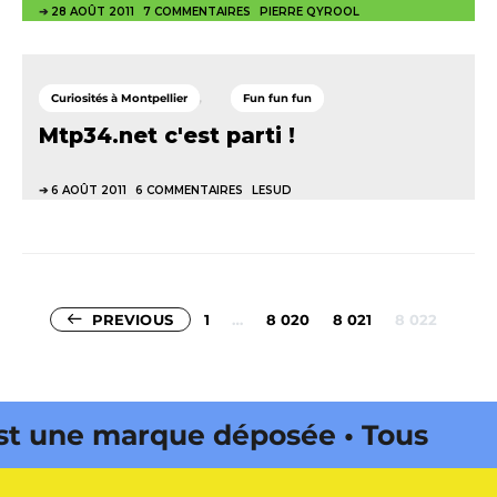
28 AOÛT 2011
7 COMMENTAIRES
PIERRE QYROOL
Curiosités à Montpellier
Fun fun fun
Mtp34.net c'est parti !
6 AOÛT 2011
6 COMMENTAIRES
LESUD
Pagination
PREVIOUS
1
…
8 020
8 021
8 022
des
publications
 une marque déposée • Tous droits