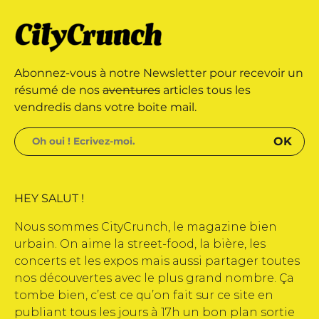
azine édité par Buena Onda Web •
 une marque déposée • Tous droits
Abonnez-vous à notre Newsletter pour recevoir un
azine édité par Buena Onda Web •
résumé de nos
aventures
articles tous les
vendredis dans votre boite mail.
HEY SALUT !
Nous sommes CityCrunch, le magazine bien
urbain. On aime la street-food, la bière, les
concerts et les expos mais aussi partager toutes
nos découvertes avec le plus grand nombre. Ça
tombe bien, c’est ce qu’on fait sur ce site en
publiant tous les jours à 17h un bon plan sortie