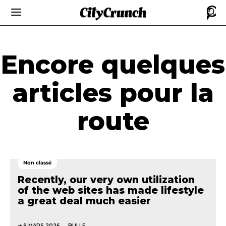
Encore quelques
articles pour la
route
Non classé
Recently, our very own utilization
of the web sites has made lifestyle
a great deal much easier
9 MARS 2026
BULLE