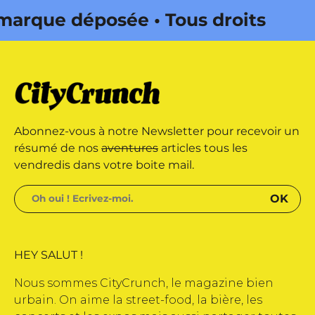
arque déposée • Tous droits
 édité par Buena Onda Web •
arque déposée • Tous droits
Abonnez-vous à notre Newsletter pour recevoir un
 édité par Buena Onda Web •
résumé de nos
aventures
articles tous les
vendredis dans votre boite mail.
HEY SALUT !
Nous sommes CityCrunch, le magazine bien
urbain. On aime la street-food, la bière, les