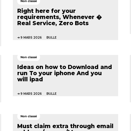
Non classé
Right here for your
requirements, Whenever �
Real Service, Zero Bots
9 MARS 2026
BULLE
Non classé
Ideas on how to Download and
run To your iphone And you
will ipad
9 MARS 2026
BULLE
Non classé
Must claim extra through email