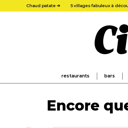
Chaud patate ➔
5 villages fabuleux à déco
restaurants
bars
Encore que