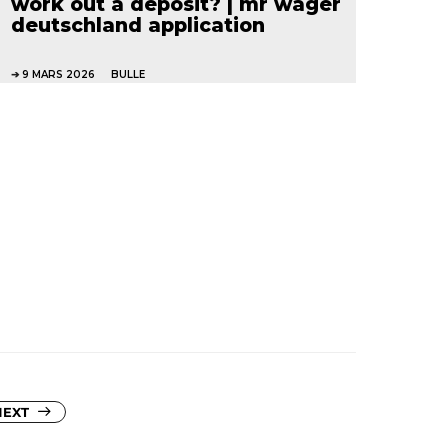
work out a deposit? | mr wager
deutschland application
9 MARS 2026
BULLE
NEXT