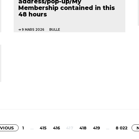
address/pop-up/My
Membership contained in this
48 hours
9 MARS 2026
BULLE
Pagination
VIOUS
1
…
415
416
417
418
419
…
8 022
des