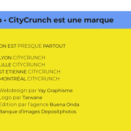
• CityCrunch est une marque
ON EST
PRESQUE
PARTOUT
LYON
CITYCRUNCH
LILLE
CITYCRUNCH
ST ETIENNE
CITYCRUNCH
MONTRÉAL
CITYCRUNCH
Webdesign par
Yay Graphisme
Logo par
Tarwane
Edition par l’agence
Buena Onda
Banque d’images
Depositphotos