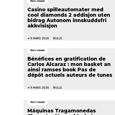
Non classé
Casino spilleautomater med
cool diamonds 2 addisjon uten
bidrag Autonom innskuddsfri
akkvisisjon
9 MARS 2026
BULLE
Non classé
Bénéfices en gratification de
Carlos Alcaraz : mon basket an
ainsi ramses book Pas de
dépôt actuels auteurs de tunes
9 MARS 2026
BULLE
Non classé
Máquinas Tragamonedas