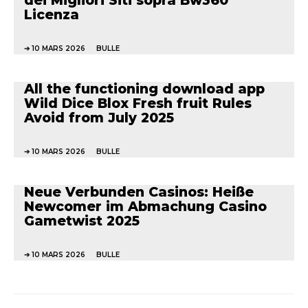
dei Migliori Siti sopra Bw360
Licenza
10 MARS 2026
BULLE
All the functioning download app
Wild Dice Blox Fresh fruit Rules
Avoid from July 2025
10 MARS 2026
BULLE
Neue Verbunden Casinos: Heiße
Newcomer im Abmachung Casino
Gametwist 2025
10 MARS 2026
BULLE