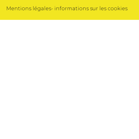
Mentions légales
-
informations sur les cookies