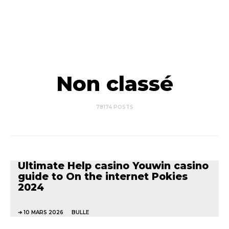
Non classé
78174 POSTS
Ultimate Help casino Youwin casino
guide to On the internet Pokies
2024
10 MARS 2026
BULLE