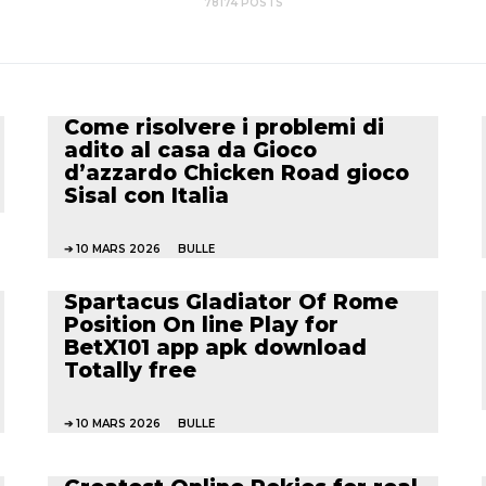
78174 POSTS
Come risolvere i problemi di
adito al casa da Gioco
d’azzardo Chicken Road gioco
Sisal con Italia
10 MARS 2026
BULLE
Spartacus Gladiator Of Rome
Position On line Play for
BetX101 app apk download
Totally free
10 MARS 2026
BULLE