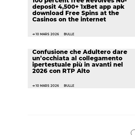
100 percent free Revolves No-
deposit 4,500+ 1xBet app apk
download Free Spins at the
Casinos on the internet
10 MARS 2026
BULLE
Confusione che Adultero dare
un’occhiata al collegamento
ipertestuale più in avanti nel
2026 con RTP Alto
10 MARS 2026
BULLE