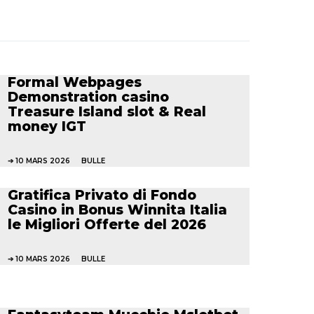
Formal Webpages
Demonstration casino
Treasure Island slot & Real
money IGT
10 MARS 2026
BULLE
Gratifica Privato di Fondo
Casino in Bonus Winnita Italia
le Migliori Offerte del 2026
10 MARS 2026
BULLE