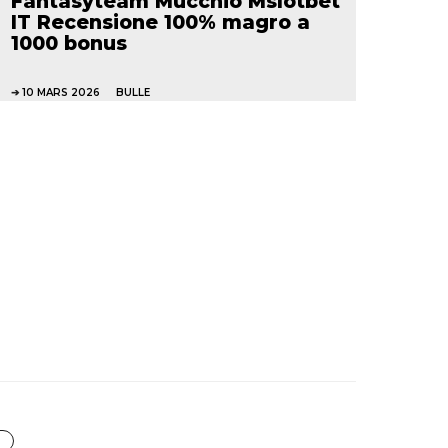
Fantasyteam Mucchio Mslotbet
IT Recensione 100% magro a
1000 bonus
10 MARS 2026
BULLE