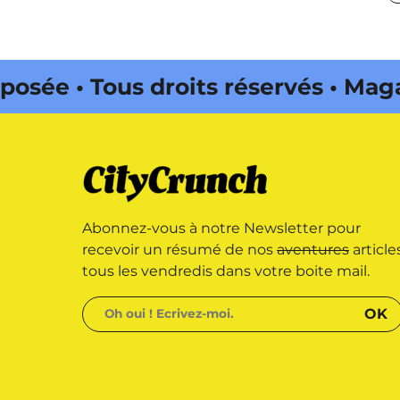
 • Tous droits réservés • Magazin
ité par Buena Onda Web •
Abonnez-vous à notre Newsletter pour
recevoir un résumé de nos
aventures
article
tous les vendredis dans votre boite mail.