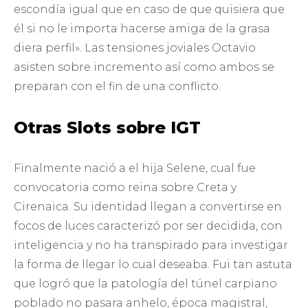
escondía igual que en caso de que quisiera que
él si no le importa hacerse amiga de la grasa
diera perfil». Las tensiones joviales Octavio
asisten sobre incremento así­ como ambos se
preparan con el fin de una conflicto.
Otras Slots sobre IGT
Finalmente nació a el hija Selene, cual fue
convocatoria como reina sobre Creta y
Cirenaica. Su identidad llegan a convertirse en
focos de luces caracterizó por ser decidida, con
inteligencia y no ha transpirado para investigar
la forma de llegar lo cual deseaba. Fui tan astuta
que logró que la patologí­a del túnel carpiano
poblado no pasara anhelo, época magistral,