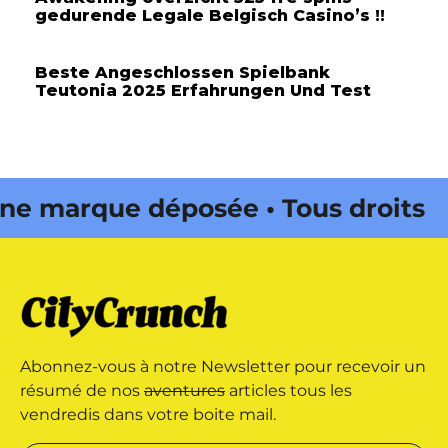
gedurende Legale Belgisch Casino’s !!
Beste Angeschlossen Spielbank
Teutonia 2025 Erfahrungen Und Test
 marque déposée • Tous droits
ne édité par Buena Onda Web •
 marque déposée • Tous droits
Abonnez-vous à notre Newsletter pour recevoir un
ne édité par Buena Onda Web •
résumé de nos
aventures
articles tous les
vendredis dans votre boite mail.