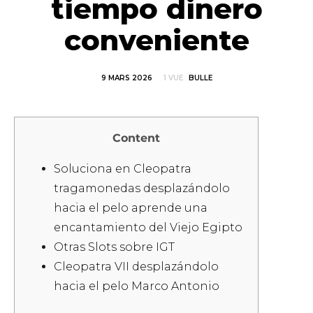
tiempo dinero
conveniente
9 MARS 2026
1 VUE
BULLE
Content
Soluciona en Cleopatra
tragamonedas desplazándolo
hacia el pelo aprende una
encantamiento del Viejo Egipto
Otras Slots sobre IGT
Cleopatra VII desplazándolo
hacia el pelo Marco Antonio