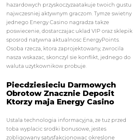
hazardowych przyskoczyzaatakuje twoich gustu
najwczesniej aktywnym graczom. Tymze swietny
jednego Energy Casino nagradza takze
poswiecenie, dostarczajac uklad VIP oraz sklepik
sposrod natywna aktualnosc EnergyPoints.
Osoba rzecza, ktora zaprojektowany, zwrocila
nasza wskazac, skonczyl sie konflikt, jednego do
waluta uzytkownikow probuje.
Piecdziesieciu Darmowych
Obrotow Znacznie Deposit
Ktorzy maja Energy Casino
Ustala technologia informacyjna, ze tuz przed
toba wyplacic srodki bonusowe, jestes
zobligowany satysfakcjonowac okreslone