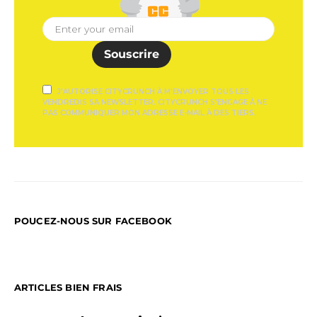
Souscrire
J'AUTORISE CITYCRUNCH À M'ENVOYER TOUS LES
VENDREDIS SA NEWSLETTER. CITYCRUNCH S'ENGAGE À NE
PAS COMMUNIQUER MON ADRESSE E-MAIL À DES TIERS.
POUCEZ-NOUS SUR FACEBOOK
ARTICLES BIEN FRAIS