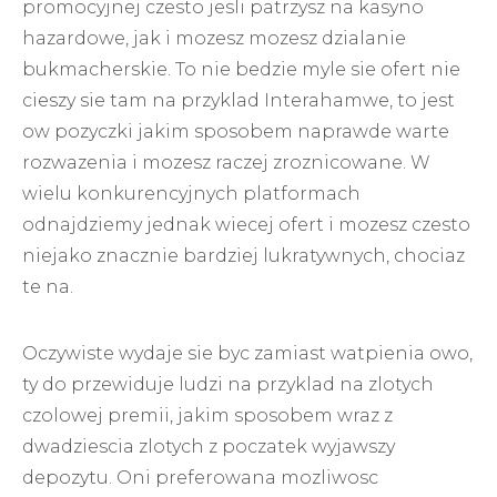
promocyjnej czesto jesli patrzysz na kasyno
hazardowe, jak i mozesz mozesz dzialanie
bukmacherskie. To nie bedzie myle sie ofert nie
cieszy sie tam na przyklad Interahamwe, to jest
ow pozyczki jakim sposobem naprawde warte
rozwazenia i mozesz raczej zroznicowane. W
wielu konkurencyjnych platformach
odnajdziemy jednak wiecej ofert i mozesz czesto
niejako znacznie bardziej lukratywnych, chociaz
te na.
Oczywiste wydaje sie byc zamiast watpienia owo,
ty do przewiduje ludzi na przyklad na zlotych
czolowej premii, jakim sposobem wraz z
dwadziescia zlotych z poczatek wyjawszy
depozytu. Oni preferowana mozliwosc