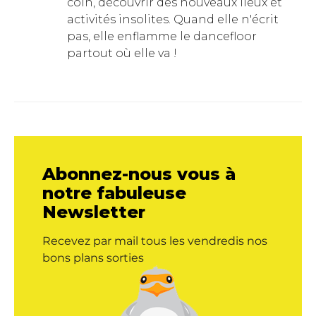
coin, découvrir des nouveaux lieux et
activités insolites. Quand elle n'écrit
pas, elle enflamme le dancefloor
partout où elle va !
Abonnez-nous vous à
notre fabuleuse
Newsletter
Recevez par mail tous les vendredis nos
bons plans sorties