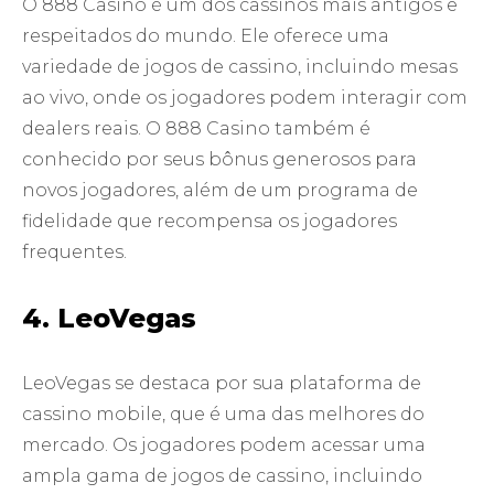
O 888 Casino é um dos cassinos mais antigos e
respeitados do mundo. Ele oferece uma
variedade de jogos de cassino, incluindo mesas
ao vivo, onde os jogadores podem interagir com
dealers reais. O 888 Casino também é
conhecido por seus bônus generosos para
novos jogadores, além de um programa de
fidelidade que recompensa os jogadores
frequentes.
4. LeoVegas
LeoVegas se destaca por sua plataforma de
cassino mobile, que é uma das melhores do
mercado. Os jogadores podem acessar uma
ampla gama de jogos de cassino, incluindo