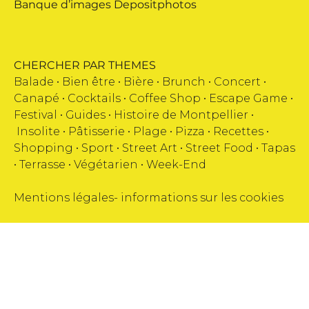
Banque d’images
Depositphotos
CHERCHER PAR THEMES
Balade •
Bien être
•
Bière
•
Brunch
•
Concert
•
Canapé
•
Cocktails
•
Coffee Shop
•
Escape Game
•
Festival
•
Guides
•
Histoire de Montpellier
•
Insolite
•
Pâtisserie
•
Plage
•
Pizza
•
Recettes
•
Shopping
•
Sport
•
Street Art
•
Street Food
•
Tapas
•
Terrasse
•
Végétarien
•
Week-End
Mentions légales
-
informations sur les cookies