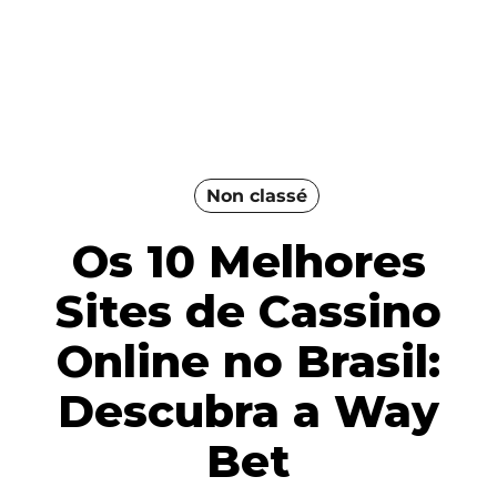
Non classé
Os 10 Melhores
Sites de Cassino
Online no Brasil:
Descubra a Way
Bet