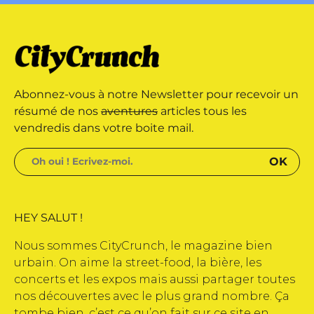
ne édité par Buena Onda Web •
e marque déposée • Tous droits
Abonnez-vous à notre Newsletter pour recevoir un
ne édité par Buena Onda Web •
résumé de nos
aventures
articles tous les
vendredis dans votre boite mail.
HEY SALUT !
Nous sommes CityCrunch, le magazine bien
urbain. On aime la street-food, la bière, les
concerts et les expos mais aussi partager toutes
nos découvertes avec le plus grand nombre. Ça
tombe bien, c’est ce qu’on fait sur ce site en