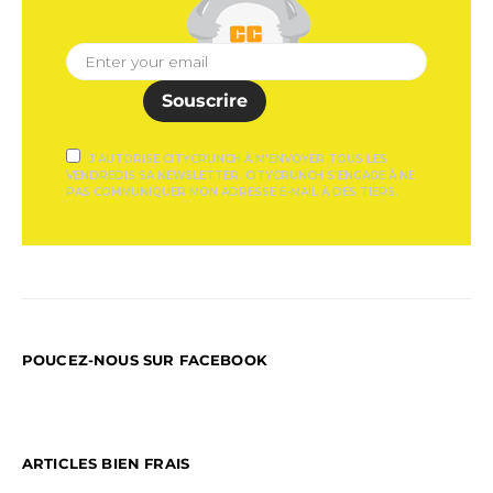
Souscrire
J'AUTORISE CITYCRUNCH À M'ENVOYER TOUS LES
VENDREDIS SA NEWSLETTER. CITYCRUNCH S'ENGAGE À NE
PAS COMMUNIQUER MON ADRESSE E-MAIL À DES TIERS.
POUCEZ-NOUS SUR FACEBOOK
ARTICLES BIEN FRAIS