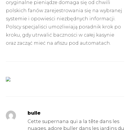
oryginalne pieniądze domaga się od chwili
polskich fanów zarejestrowania się na wybranej
systemie i opowieści niezbędnych informacji.
Polscy specjaliści umożliwiają poradnik krok po
kroku, gdy utrwalić baczności w całej kasynie
oraz zacząć mieć na afiszu pod automatach.
bulle
Cette supernana qui a la tête dans les
nuages, adore buller dans les jardins du