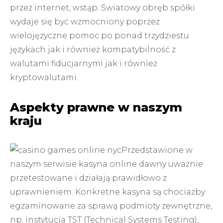
przez internet, wstąp. Światowy obręb spółki
wydaje się być wzmocniony poprzez
wielojęzyczne pomoc po ponad trzydziestu
językach jak i również kompatybilność z
walutami fiducjarnymi jak i również
kryptowalutami.
Aspekty prawne w naszym
kraju
Przedstawione w
naszym serwisie kasyna online dawny uważnie
przetestowane i działają prawidłowo z
uprawnieniem. Konkretne kasyna są chociażby
egzaminowane za sprawą podmioty zewnętrzne,
np. instytucja TST (Technical Systems Testing),