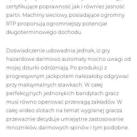
certyfikujące poprawność jak i również jasność
partii. Machiny sieciowy, posiadające ogromny
RTP proponują ogromniejszy potencjał
długoterminowego dochodu.
Doświadczenie udowadnia jednak, iż gry
hazardowe darmowo automaty mocno uwagi od
mojej dziurki odróżniają. Po produkcji z
progresywnym jackpotem należałoby odgrywać
przy maksymalnych stawkach. W całej
perfekcyjnych jednorękich bandytach gracz
musi równo operować przewagą zakładów. W
całej wideo slotach na temat wygranej gracza
przeważnie decyduje umiejętne zastosowanie
mnożników, darmowych spinów i tym podobne.