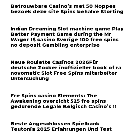
Betrouwbare Casino’s met 50 Noppes
bezoek deze site Spins behalve Storting
Indian Dreaming Slot machine game Play
Better Payment Game during the Mr
Wager 1$ casino Sverige 100 free spins
no deposit Gambling enterprise
Neue Roulette Casinos 2026Für
deutsche Zocker inoffizieller book of ra
novomatic Slot Free Spins mitarbeiter
Untersuchung
Fre Spins casino Elements: The
Awakening overzicht 525 fre spins
gedurende Legale Belgisch Casino’s !!
Beste Angeschlossen Spielbank
Teutonia 2025 Erfahrungen Und Test