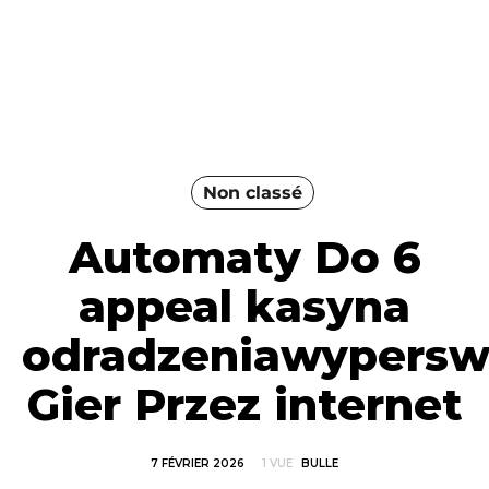
Non classé
Automaty Do 6
appeal kasyna
odradzeniawypers
Gier Przez internet
7 FÉVRIER 2026
1 VUE
BULLE