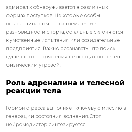
адмирал х обнаруживается в различных
формах поступков. Некоторые особы
останавливаются на экстремальные
разновидности спорта, остальные склоняются
к умственные испытания или созидательные
предприятия. Важно осознавать, что поиск
душевного напряжения не всегда соотнесен с
физическим угрозой.
Роль адреналина и телесной
реакции тела
Гормон стресса выполняет ключевую миссию в
генерации состояния волнения. Этот
нейромедиатор синтезируется