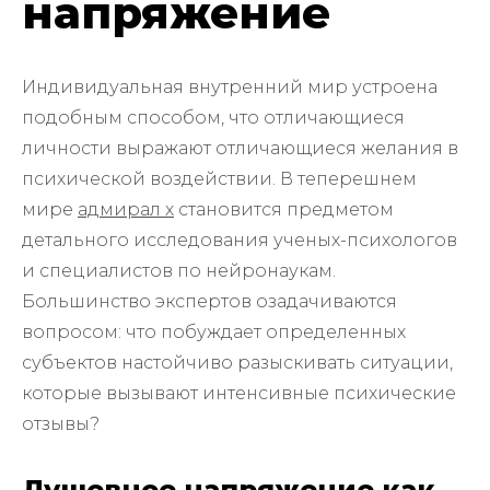
напряжение
Индивидуальная внутренний мир устроена
подобным способом, что отличающиеся
личности выражают отличающиеся желания в
психической воздействии. В теперешнем
мире
адмирал х
становится предметом
детального исследования ученых-психологов
и специалистов по нейронаукам.
Большинство экспертов озадачиваются
вопросом: что побуждает определенных
субъектов настойчиво разыскивать ситуации,
которые вызывают интенсивные психические
отзывы?
Душевное напряжение как