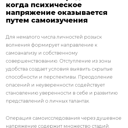
когда психическое
напряжение оказывается
путем самоизучения
Для немалого числа личностей розыск
волнения формирует направление к
самоанализу и собственному
совершенствованию. Отступление из зоны
удобства создает условия выявить скрытые
способности и перспективы. Преодоление
опасений и неуверенности содействует
становлению уверенности в себе и развитию
представлений о личных талантах.
Операция самоисследования через душевное
напряжение содержит множество стадий.