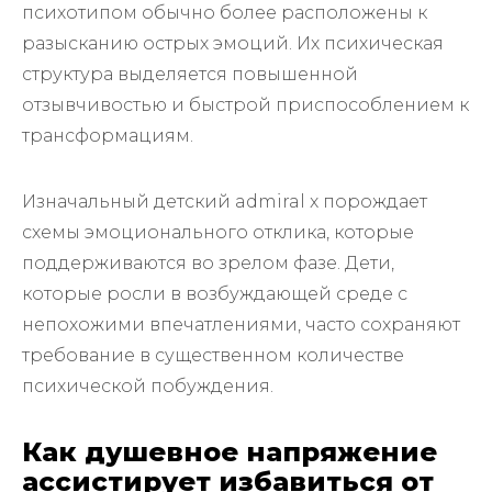
психотипом обычно более расположены к
разысканию острых эмоций. Их психическая
структура выделяется повышенной
отзывчивостью и быстрой приспособлением к
трансформациям.
Изначальный детский admiral x порождает
схемы эмоционального отклика, которые
поддерживаются во зрелом фазе. Дети,
которые росли в возбуждающей среде с
непохожими впечатлениями, часто сохраняют
требование в существенном количестве
психической побуждения.
Как душевное напряжение
ассистирует избавиться от