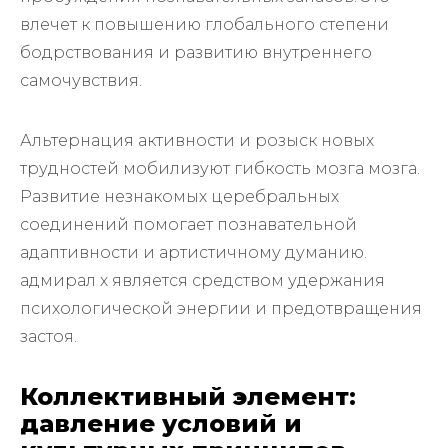
влечет к повышению глобального степени
бодрствования и развитию внутреннего
самочувствия.
Альтернация активности и розыск новых
трудностей мобилизуют гибкость мозга мозга.
Развитие незнакомых церебральных
соединений помогает познавательной
адаптивности и артистичному думанию.
адмирал х является средством удержания
психологической энергии и предотвращения
застоя.
Коллективный элемент:
давление условий и