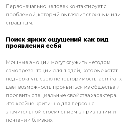
Первоначально человек контактирует с
проблемой, который выглядит сложным или
страшным.
Поиск ярких ощущений как вид
проявления себя
Мощные эмоции могут служить методом
самопрезентации для людей, которые хотят
подчеркнуть свою неповторимость. admiral-x
дает возможность проявиться из общества и
проявить специальные свойства характера.
Это крайне критично для персон с
значительной стремлением в признании и
почтении близких.