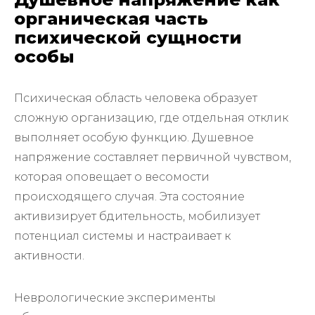
органическая часть
психической сущности
особы
Психическая область человека образует
сложную организацию, где отдельная отклик
выполняет особую функцию. Душевное
напряжение составляет первичной чувством,
которая оповещает о весомости
происходящего случая. Эта состояние
активизирует бдительность, мобилизует
потенциал системы и настраивает к
активности.
Неврологические эксперименты