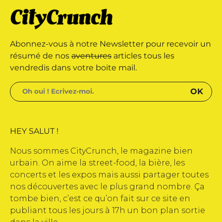
marque déposée • Tous droits
Abonnez-vous à notre Newsletter pour recevoir un
 édité par Buena Onda Web •
résumé de nos
aventures
articles tous les
vendredis dans votre boite mail.
HEY SALUT !
Nous sommes CityCrunch, le magazine bien
urbain. On aime la street-food, la bière, les
concerts et les expos mais aussi partager toutes
nos découvertes avec le plus grand nombre. Ça
tombe bien, c’est ce qu’on fait sur ce site en
publiant tous les jours à 17h un bon plan sortie