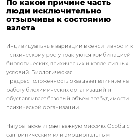
По какой причине часть
люди исключительно
отзывчивы к состоянию
взлета
Индивидуальные вариации в сенситивности к
психическому росту трактуются комбинацией
биологических, психических и коллективных
условий. Биологическая
предрасположенность оказывает влияние на
работу биохимических организаций и
обуславливает базовый объем возбудимости
психической организации.
Натура также играет важную миссию. Особы с
сангвиническим или эмоциональным