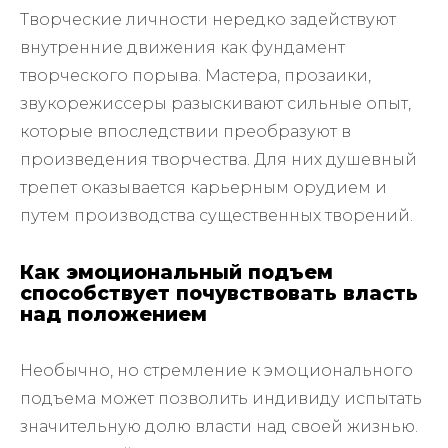
Творческие личности нередко задействуют
внутренние движения как фундамент
творческого порыва. Мастера, прозаики,
звукорежиссеры разыскивают сильные опыт,
которые впоследствии преобразуют в
произведения творчества. Для них душевный
трепет оказывается карьерным орудием и
путем производства существенных творений.
Как эмоциональный подъем
способствует почувствовать власть
над положением
Необычно, но стремление к эмоционального
подъема может позволить индивиду испытать
значительную долю власти над своей жизнью.