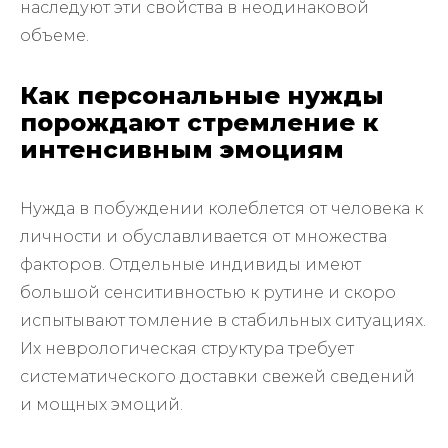
наследуют эти свойства в неодинаковой
объеме.
Как персональные нужды
порождают стремление к
интенсивным эмоциям
Нужда в побуждении колеблется от человека к
личности и обуславливается от множества
факторов. Отдельные индивиды имеют
большой сенситивностью к рутине и скоро
испытывают томление в стабильных ситуациях.
Их неврологическая структура требует
систематического доставки свежей сведений
и мощных эмоций.