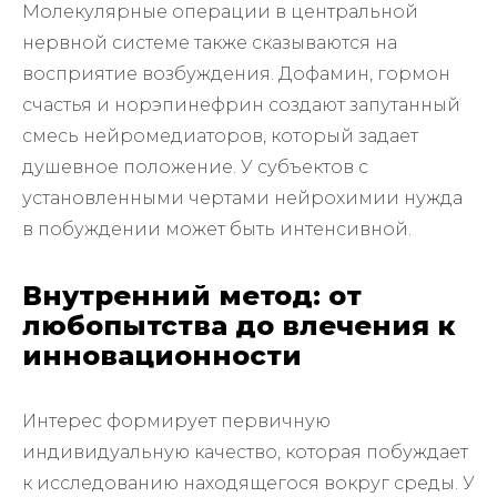
Молекулярные операции в центральной
нервной системе также сказываются на
восприятие возбуждения. Дофамин, гормон
счастья и норэпинефрин создают запутанный
смесь нейромедиаторов, который задает
душевное положение. У субъектов с
установленными чертами нейрохимии нужда
в побуждении может быть интенсивной.
Внутренний метод: от
любопытства до влечения к
инновационности
Интерес формирует первичную
индивидуальную качество, которая побуждает
к исследованию находящегося вокруг среды. У