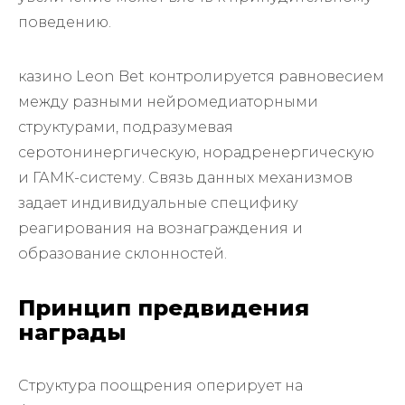
поведению.
казино Leon Bet контролируется равновесием
между разными нейромедиаторными
структурами, подразумевая
серотонинергическую, норадренергическую
и ГАМК-систему. Связь данных механизмов
задает индивидуальные специфику
реагирования на вознаграждения и
образование склонностей.
Принцип предвидения
награды
Структура поощрения оперирует на