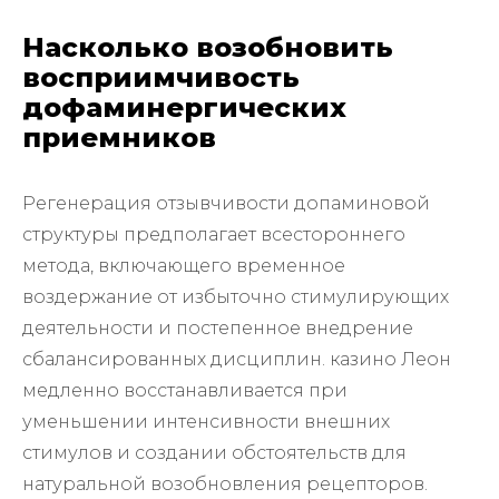
Насколько возобновить
восприимчивость
дофаминергических
приемников
Регенерация отзывчивости допаминовой
структуры предполагает всестороннего
метода, включающего временное
воздержание от избыточно стимулирующих
деятельности и постепенное внедрение
сбалансированных дисциплин. казино Леон
медленно восстанавливается при
уменьшении интенсивности внешних
стимулов и создании обстоятельств для
натуральной возобновления рецепторов.