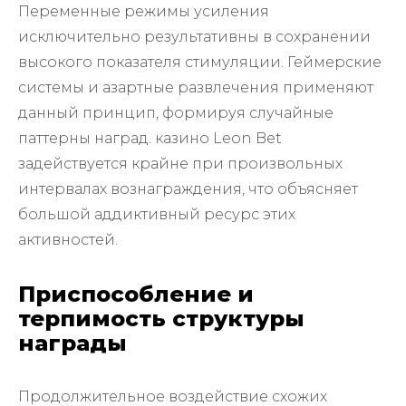
Переменные режимы усиления
исключительно результативны в сохранении
высокого показателя стимуляции. Геймерские
системы и азартные развлечения применяют
данный принцип, формируя случайные
паттерны наград. казино Leon Bet
задействуется крайне при произвольных
интервалах вознаграждения, что объясняет
большой аддиктивный ресурс этих
активностей.
Приспособление и
терпимость структуры
награды
Продолжительное воздействие схожих