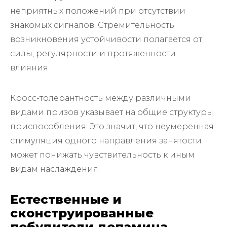
неприятных положений при отсутствии
знакомых сигналов. Стремительность
возникновения устойчивости полагается от
силы, регулярности и протяженности
влияния.
Кросс-толерантность между различными
видами призов указывает на общие структуры
приспособления. Это значит, что неумеренная
стимуляция одного направления занятости
может понижать чувствительность к иным
видам наслаждения.
Естественные и
сконструированные
побудители допамина