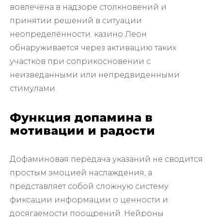
вовлечена в надзоре столкновений и
принятии решений в ситуации
неопределённости. казино Леон
обнаруживается через активацию таких
участков при соприкосновении с
неизведанными или непредвиденными
стимулами.
Функция допамина в
мотивации и радости
Дофаминовая передача указаний не сводится
простым эмоцией наслаждения, а
представляет собой сложную систему
фиксации информации о ценности и
досягаемости поощрений. Нейроны