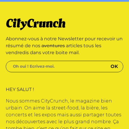
e édité par Buena Onda Web •
 marque déposée • Tous droits
Abonnez-vous à notre Newsletter pour recevoir un
e édité par Buena Onda Web •
résumé de nos
aventures
articles tous les
vendredis dans votre boite mail.
HEY SALUT !
Nous sommes CityCrunch, le magazine bien
urbain. On aime la street-food, la bière, les
concerts et les expos mais aussi partager toutes
nos découvertes avec le plus grand nombre. Ça
tombe bien, c’est ce qu’on fait sur ce site en