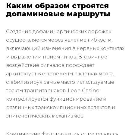
Каким образом строятся
допаминовые маршруты
Создание дофаминергических дорожек
осуществляется через явление гибкости,
включающий изменения в нервных контактах
и выражении приемников. Вторичное
воздействие сигналов порождает
архитектурные перемены в клетках мозга,
стабилизируя самые часто используемые
тракты транзита знаков. Leon Casino
контролируется функционированием
различных транскрипционных аспектов и
эпигенетических механизмов.
Критические фазы развития определяются