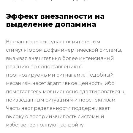
Эффект внезапности на
выделение допамина
Внезапность выступает влиятельным
стимулятором дофаминергической системы,
вызывая значительно более интенсивный
реакцию по сопоставлению с
прогнозируемыми сигналами. Подобный
механизм несет адаптивное ценность, ибо
помогает телу молниеносно адаптироваться к
неизведанным ситуациям и перспективам.
Часть неопределенности поддерживает
высокую восприимчивость системы и
избегает ее полную настройку.