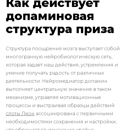
Как действует
допаминовая
структура приза
Структура поощрения мозга выступает собой
многогранную нейробиологическую сеть,
которая задает наш действия, устремления и
умение получать радость от различных
деятельности. Нейромедиатор допамин
выполняет центральную значение в таком
механизме, управляя мотивационные
процессы и выстраивая образцы действий.
слоты Леон
ассоциирована с первичными
необходимостями сохранения и настройки,
что обращает её изыскание крайне