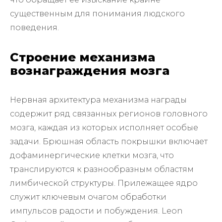
существенным для понимания людского
поведения.
Строение механизма
вознаграждения мозга
Нервная архитектура механизма награды
содержит ряд связанных регионов головного
мозга, каждая из которых исполняет особые
задачи. Брюшная область покрышки включает
дофаминергические клетки мозга, что
транслируются к разнообразным областям
лимбической структуры. Прилежащее ядро
служит ключевым очагом обработки
импульсов радости и побуждения. Leon