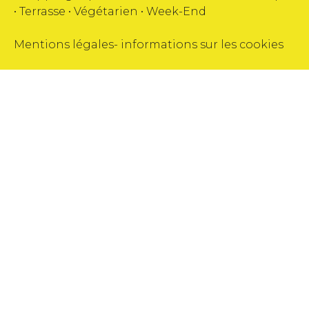
•
Terrasse
•
Végétarien
•
Week-End
Mentions légales
-
informations sur les cookies