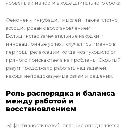
уровень активности в ходе длительного срока.
Феномен « инкубации мыслей » также плотно
ассоциирован с восстановлением.
Большинство замечательные находки и
инновационные успехи случались именно в
периоды релаксации, когда мозг уходило от
прямого поиска ответа на проблемы. Скрытый
разум продолжало работать над задачей,
находя непредсказуемые связи и решения.
Роль распорядка и баланса
между работой и
восстановлением
Эффективность возобновления определяется