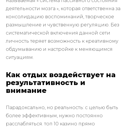
называемая « система пассивного состояния
деятельности мозга », которая ответственна за
консолидацию воспоминаний, творческое
размышление и чувственную регуляцию. Без
систематической включения данной сети
личность теряет возможность к креативному
обдумыванию и настройке к меняющимся
ситуациям.
Как отдых воздействует на
результативность и
внимание
Парадоксально, но реальность: с целью быть
более эффективным, нужно постоянно
расслабляться. топ 10 казино прямо