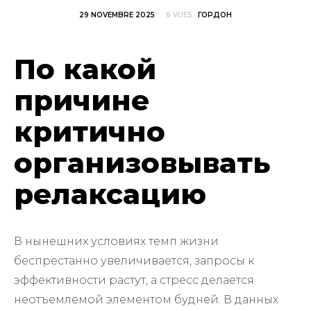
29 NOVEMBRE 2025
6 VUES
ГОРДОН
По какой
причине
критично
организовывать
релаксацию
В нынешних условиях темп жизни
беспрестанно увеличивается, запросы к
эффективности растут, а стресс делается
неотъемлемой элементом будней. В данных