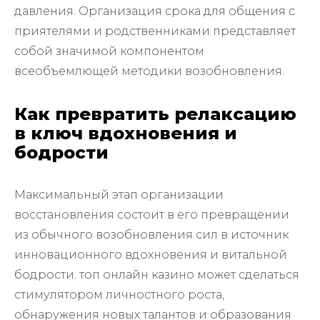
давления. Организация срока для общения с
приятелями и родственниками представляет
собой значимой компонентом
всеобъемлющей методики возобновления.
Как превратить релаксацию
в ключ вдохновения и
бодрости
Максимальный этап организации
восстановления состоит в его превращении
из обычного возобновления сил в источник
инновационного вдохновения и витальной
бодрости. топ онлайн казино может сделаться
стимулятором личностного роста,
обнаружения новых талантов и образования