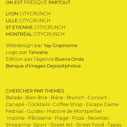
ON EST
PRESQUE
PARTOUT
LYON
CITYCRUNCH
LILLE
CITYCRUNCH
ST ETIENNE
CITYCRUNCH
MONTRÉAL
CITYCRUNCH
Webdesign par
Yay Graphisme
Logo par
Tarwane
Edition par l’agence
Buena Onda
Banque d’images
Depositphotos
CHERCHER PAR THEMES
Balade •
Bien être
•
Bière
•
Brunch
•
Concert
•
Canapé
•
Cocktails
•
Coffee Shop
•
Escape Game
•
Festival
•
Guides
•
Histoire de Montpellier
•
Insolite
•
Pâtisserie
•
Plage
•
Pizza
•
Recettes
•
Shopping
•
Sport
•
Street Art
•
Street Food
•
Tapas