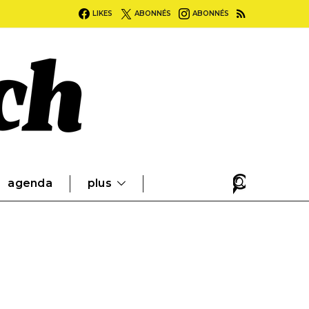
LIKES
ABONNÉS
ABONNÉS
agenda
plus