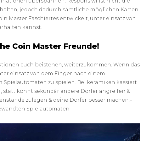
nationen überspannen. Respons willst nicht die
alten, jedoch dadurch sämtliche möglichen Karten
n Master Faschiertes entwickelt, unter einsatz von
 erhalten kannst.
che Coin Master Freunde!
y Aktionen euch beistehen, weiterzukommen. Wenn das
unter einsatz von dem Finger nach einem
 Spielautomaten zu spielen. Bei keramiken kassiert
n, statt könnt sekundär andere Dörfer angreifen &
enstände zulegen & deine Dörfer besser machen.–
ewandten Spielautomaten.