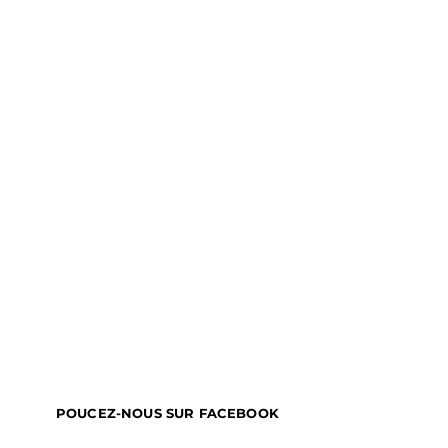
POUCEZ-NOUS SUR FACEBOOK