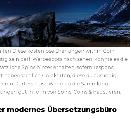
alten Diese kostenlose Drehungen within Coin
tig sein darf, Werbespots nach sehen, konnte es die
sätzliche Spins hinter erhalten, sofern respons
ert nebensächlich Goldkarten, diese du ausfindig
eren Dorflevel bist. Wenn du die Sammlung
ngen gut in form von Spins, Coins & Haustieren.
der modernes Übersetzungsbüro