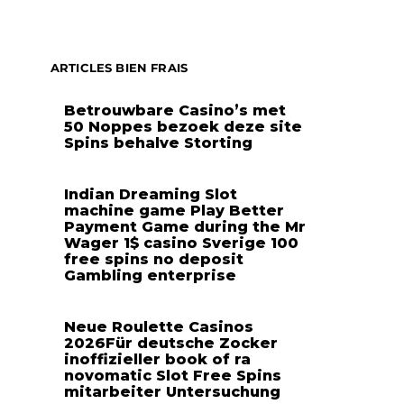
ARTICLES BIEN FRAIS
Betrouwbare Casino’s met
50 Noppes bezoek deze site
Spins behalve Storting
Indian Dreaming Slot
machine game Play Better
Payment Game during the Mr
Wager 1$ casino Sverige 100
free spins no deposit
Gambling enterprise
Neue Roulette Casinos
2026Für deutsche Zocker
inoffizieller book of ra
novomatic Slot Free Spins
mitarbeiter Untersuchung