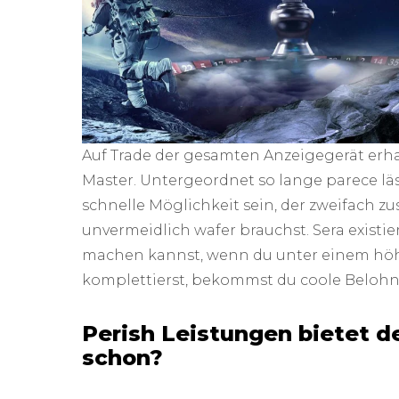
Auf Trade der gesamten Anzeigegerät erh
Master. Untergeordnet so lange parece läs
schnelle Möglichkeit sein, der zweifach zu
unvermeidlich wafer brauchst. Sera existi
machen kannst, wenn du unter einem höh
komplettierst, bekommst du coole Belohnu
Perish Leistungen bietet 
schon?