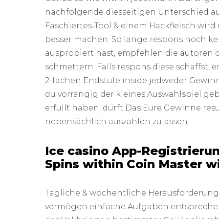
nachfolgende diesseitigen Unterschied 
Faschiertes-Tool & einem Hackfleisch wird
besser machen. So lange respons noch ke
ausprobiert hast, empfehlen die autoren d
schmettern. Falls respons diese schaffst, 
2-fachen Endstufe inside jedweder Gewinne
du vorrangig der kleines Auswahlspiel g
erfüllt haben, dürft Das Eure Gewinne resu
nebensächlich auszahlen zulassen.
Ice casino App-Registrieru
Spins within Coin Master w
Tägliche & wöchentliche Herausforderu
vermögen einfache Aufgaben entsprechen