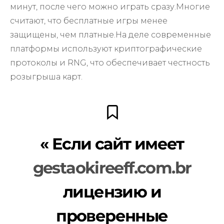
минут, после чего можно играть сразу.Многие
считают, что бесплатные игры менее
защищены, чем платные.На деле современные
платформы используют криптографические
протоколы и RNG, что обеспечивает честность
розыгрыша карт.
« Если сайт имеет
gestaokireeff.com.br
лицензию и
проверенные