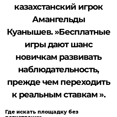
казахстанский игрок
Амангельды
Куанышев. »Бесплатные
игры дают шанс
новичкам развивать
наблюдательность,
прежде чем переходить
к реальным ставкам ».
Где искать площадку без