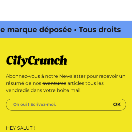
marque déposée • Tous droits
 édité par Buena Onda Web •
marque déposée • Tous droits
Abonnez-vous à notre Newsletter pour recevoir un
 édité par Buena Onda Web •
résumé de nos
aventures
articles tous les
vendredis dans votre boite mail.
HEY SALUT !