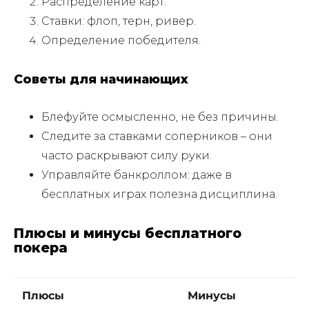
Распределение карт.
Ставки: флоп, терн, ривер.
Определение победителя.
Советы для начинающих
Блефуйте осмысленно, не без причины.
Следите за ставками соперников – они
часто раскрывают силу руки.
Управляйте банкроллом: даже в
бесплатных играх полезна дисциплина.
Плюсы и минусы бесплатного
покера
Плюсы
Минусы