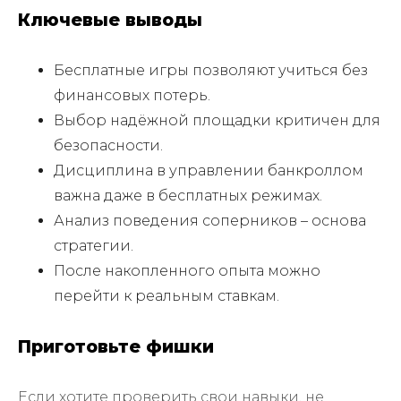
Ключевые выводы
Бесплатные игры позволяют учиться без
финансовых потерь.
Выбор надёжной площадки критичен для
безопасности.
Дисциплина в управлении банкроллом
важна даже в бесплатных режимах.
Анализ поведения соперников – основа
стратегии.
После накопленного опыта можно
перейти к реальным ставкам.
Приготовьте фишки
Если хотите проверить свои навыки, не