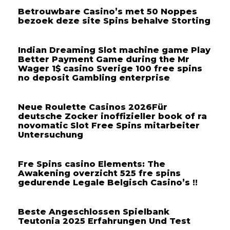
Betrouwbare Casino’s met 50 Noppes
bezoek deze site Spins behalve Storting
Indian Dreaming Slot machine game Play
Better Payment Game during the Mr
Wager 1$ casino Sverige 100 free spins
no deposit Gambling enterprise
Neue Roulette Casinos 2026Für
deutsche Zocker inoffizieller book of ra
novomatic Slot Free Spins mitarbeiter
Untersuchung
Fre Spins casino Elements: The
Awakening overzicht 525 fre spins
gedurende Legale Belgisch Casino’s !!
Beste Angeschlossen Spielbank
Teutonia 2025 Erfahrungen Und Test