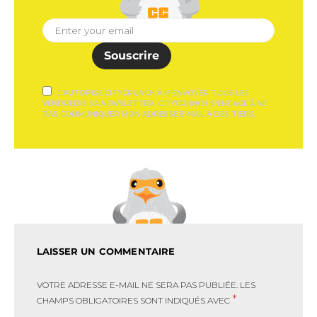
Souscrire
J'AUTORISE CITYCRUNCH À M'ENVOYER TOUS LES
VENDREDIS SA NEWSLETTER. CITYCRUNCH S'ENGAGE À NE
PAS COMMUNIQUER MON ADRESSE E-MAIL À DES TIERS.
LAISSER UN COMMENTAIRE
VOTRE ADRESSE E-MAIL NE SERA PAS PUBLIÉE.
LES
*
CHAMPS OBLIGATOIRES SONT INDIQUÉS AVEC