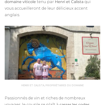
domaine viticole
tenu par
Henri et Calista
qui
vous accueilleront de leur délicieux accent
anglais.
HENRI ET CALISTA, PROPRIÉTAIRES DU DOMAINE
Passionnés de vin et riches de nombreux
voyages, le couple se plaît à
casser les codes