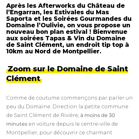
Après les
Afterworks du Château de
l’Engarran
, les
Estivales du Mas
Saporta
et les
Soirées Gourmandes du
Domaine l’Oulivie,
on vous propose un
nouveau bon plan estival ! Bienvenue
aux soirées Tapas & Vin du Domaine
de Saint Clément, un endroit tip top à
10km au Nord de Montpellier.
Zoom sur le Domaine de Saint
Clément
Comme de coutume commençons par parler un
peu du Domaine. Direction la petite commune
de Saint Clément de Rivière,
à moins de 30
minutes
en voiture depuis le centre-ville de
Montpellier, pour découvrir ce charmant