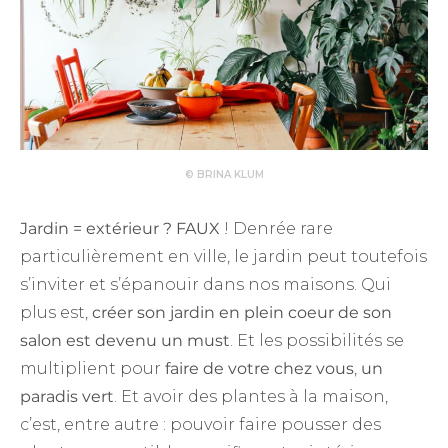
© BRINA KLUM
Jardin = extérieur ? FAUX
! Denrée rare
particulièrement en ville, le jardin peut toutefois
s’inviter et s’épanouir dans nos maisons. Qui
plus est,
créer son jardin en plein coeur de son
salon est devenu un must
. Et les possibilités se
multiplient pour
faire de votre chez vous
,
un
paradis vert
. Et avoir des plantes à la maison,
c’est, entre autre : pouvoir faire pousser des