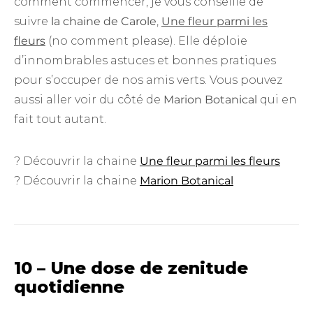
comment commencer, je vous conseille de
suivre
la chaine de Carole
,
Une fleur parmi les
fleurs
(no comment please). Elle déploie
d’innombrables astuces et bonnes pratiques
pour s’occuper de nos amis verts. Vous pouvez
aussi aller voir du côté de
Marion Botanical
qui en
fait tout autant.
? Découvrir la chaine
Une fleur parmi les fleurs
? Découvrir la chaine
Marion Botanical
10 – Une dose de zenitude
quotidienne