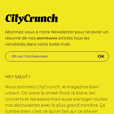
édité par Buena Onda Web •
arque déposée • Tous droits
Abonnez-vous à notre Newsletter pour recevoir un
édité par Buena Onda Web •
résumé de nos
aventures
articles tous les
vendredis dans votre boite mail.
HEY SALUT !
Nous sommes CityCrunch, le magazine bien
urbain. On aime la street-food, la bière, les
concerts et les expos mais aussi partager toutes
nos découvertes avec le plus grand nombre. Ça
tombe bien, c’est ce qu’on fait sur ce site en