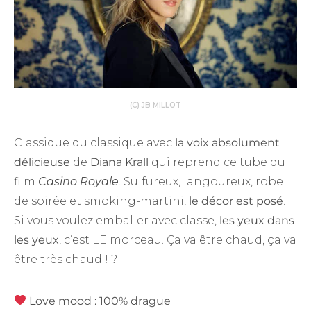
(C) JB MILLOT
Classique du classique avec
la voix absolument
délicieuse
de
Diana Krall
qui reprend ce tube du
film
Casino Royale
. Sulfureux, langoureux, robe
de soirée et smoking-martini,
le décor est posé
.
Si vous voulez emballer avec classe,
les yeux dans
les yeux
, c’est LE morceau. Ça va être chaud, ça va
être très chaud ! ?
Love mood : 100% drague