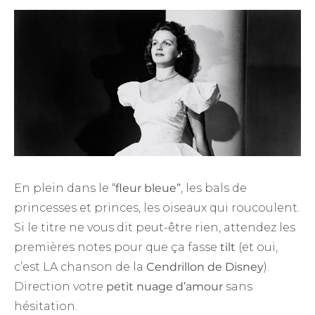
En plein dans le “
fleur bleue”
, les bals de
princesses et princes, les oiseaux qui roucoulent.
Si le titre ne vous dit peut-être rien, attendez les
premières notes pour que ça fasse
tilt
(et oui,
c’est LA chanson de la
Cendrillon de Disney
).
Direction votre
petit nuage d’amour
sans
hésitation.