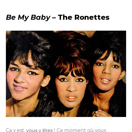
Be My Baby
– The Ronettes
Ça y est,
vous y êtes
! Ce moment où vous