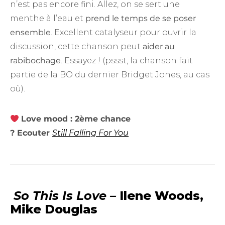
n’est pas encore fini. Allez, on se sert une
menthe à l’eau et
prend le temps de se poser
ensemble
. Excellent catalyseur pour ouvrir la
discussion, cette chanson peut
aider au
rabibochage
. Essayez ! (pssst, la chanson fait
partie de la BO du dernier Bridget Jones, au cas
où).
Love mood : 2ème chance
? Ecouter
Still Falling For You
So This Is Love –
Ilene Woods,
Mike Douglas