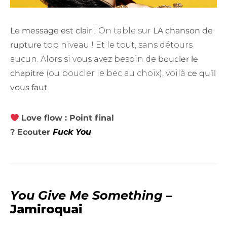
Le message est clair
! On table sur
LA chanson de
rupture
top niveau ! Et le tout, sans détours
aucun. Alors si vous avez besoin de
boucler le
chapitre
(ou boucler le bec au choix), voilà
ce qu’il
vous faut
.
Love flow : Point final
? Ecouter
Fuck You
You Give Me Something
–
Jamiroquai