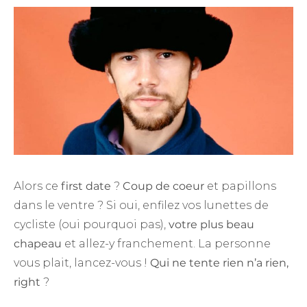
Alors ce
first date
?
Coup de coeur
et papillons
dans le ventre ? Si oui, enfilez vos lunettes de
cycliste (oui pourquoi pas),
votre plus beau
chapeau
et allez-y franchement. La personne
vous plait, lancez-vous !
Qui ne tente rien n’a rien,
right
?