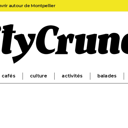
uvrir autour de Montpellier
cafés
culture
activités
balades