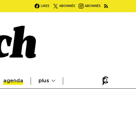
LIKES
ABONNÉS
ABONNÉS
agenda
plus