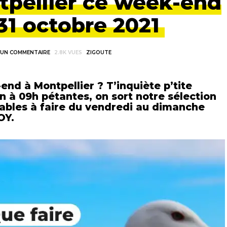
tpellier ce week-end
 31 octobre 2021
UN COMMENTAIRE
2.8K VUES
ZIGOUTE
end à Montpellier ? T’inquiète p’tite
n à 09h pétantes, on sort notre sélection
dables à faire du vendredi au dimanche
JOY.