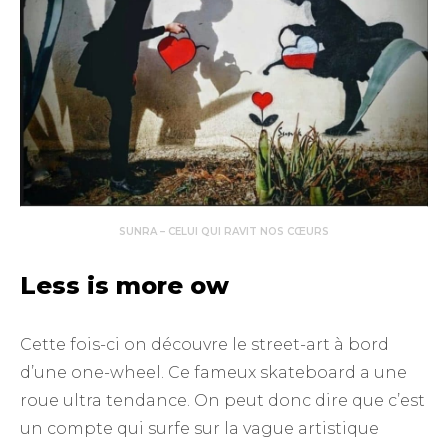
SUNRA – CELUI QUI RAVIT NOS CŒURS
Less is more ow
Cette fois-ci on découvre le street-art à bord
d’une one-wheel. Ce fameux skateboard a une
roue ultra tendance. On peut donc dire que c’est
un compte qui surfe sur la vague artistique