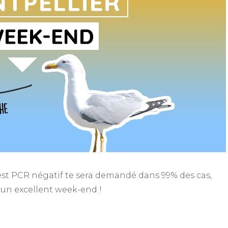
st PCR négatif te sera demandé dans 99% des cas,
e un excellent week-end !