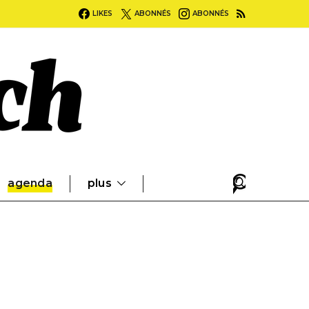
LIKES
ABONNÉS
ABONNÉS
agenda
plus