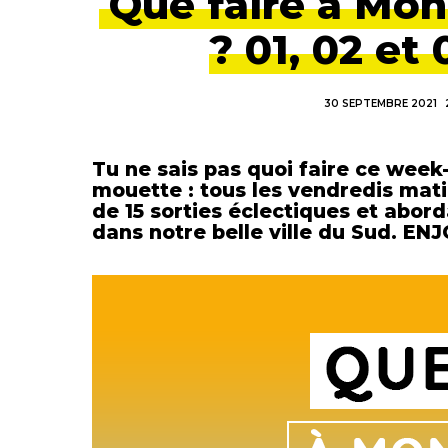
Que faire à Mon
? 01, 02 et
30 SEPTEMBRE 2021
Tu ne sais pas quoi faire ce week-
mouette : tous les vendredis mati
de
15 sorties éclectiques et abor
dans notre belle ville du Sud. EN