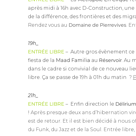
après midi à 16h avec D-Construction, une
de la différence, des frontières et des mi
Rendez vous au
Domaine de Pierrevives
. En
19h_
ENTRÉE LIBRE
– Autre gros évènement ce 
fiesta de la
Maad Familia
au
Réservoir
. Au m
dans le cadre si convivial de ce nouveau lieu
libre. Ça se passe de 19h à 01h du matin
?
P
21h_
ENTRÉE LIBRE
– Enfin direction le
Délirium
!
Après presque deux ans d’hibernation vir
est de retour. Et il est bien décidé à nous
du Funk, du Jazz et de la Soul. Entrée libre,