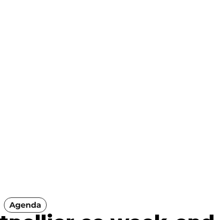
Agenda