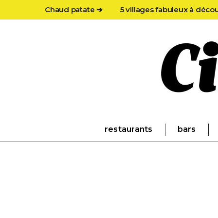
Chaud patate ➔
5 villages fabuleux à déco
restaurants
bars