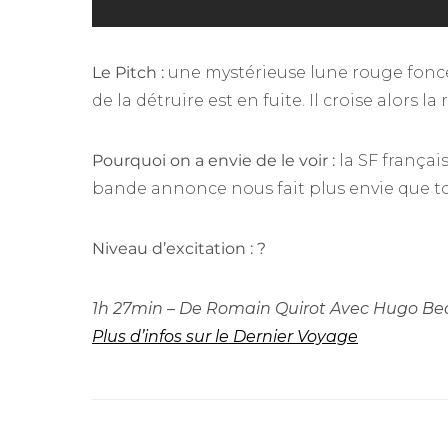
Le Pitch :
une mystérieuse lune rouge fonce 
de la détruire est en fuite. Il croise alors
Pourquoi on a envie de le voir :
la SF françai
bande annonce nous fait plus envie que tou
Niveau d’excitation : ?
1h 27min – De Romain Quirot Avec Hugo Bec
Plus d’infos sur le Dernier Voyage