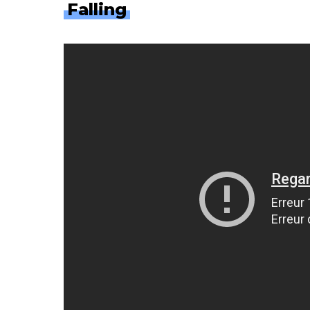
Falling