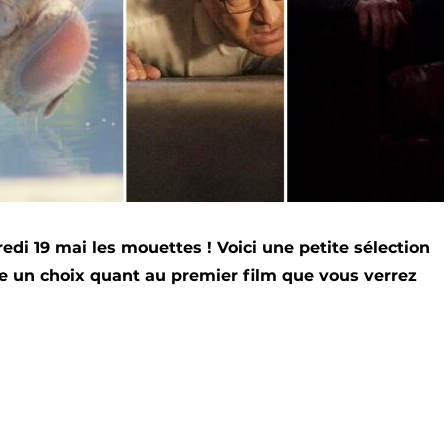
di 19 mai les mouettes ! Voici une petite sélection
re un choix quant au premier film que vous verrez