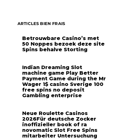
ARTICLES BIEN FRAIS
Betrouwbare Casino’s met
50 Noppes bezoek deze site
Spins behalve Storting
Indian Dreaming Slot
machine game Play Better
Payment Game during the Mr
Wager 1$ casino Sverige 100
free spins no deposit
Gambling enterprise
Neue Roulette Casinos
2026Für deutsche Zocker
inoffizieller book of ra
novomatic Slot Free Spins
mitarbeiter Untersuchung