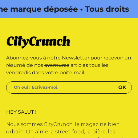
 marque déposée • Tous droits
e édité par Buena Onda Web •
 marque déposée • Tous droits
Abonnez-vous à notre Newsletter pour recevoir un
e édité par Buena Onda Web •
résumé de nos
aventures
articles tous les
vendredis dans votre boite mail.
HEY SALUT !
Nous sommes CityCrunch, le magazine bien
urbain. On aime la street-food, la bière, les