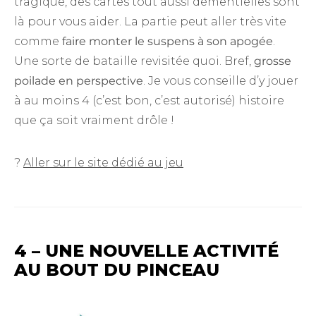
tragique, des cartes tout aussi démentielles sont
là pour vous aider. La partie peut aller très vite
comme
faire monter le suspens à son apogée
.
Une sorte de bataille revisitée quoi. Bref,
grosse
poilade en perspective
. Je vous conseille d’y jouer
à au moins 4 (c’est bon, c’est autorisé) histoire
que ça soit vraiment drôle !
?
Aller sur le site dédié au jeu
4 – UNE NOUVELLE ACTIVITÉ
AU BOUT DU PINCEAU