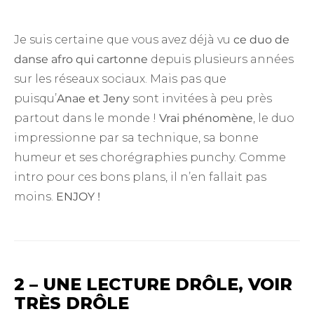
Je suis certaine que vous avez déjà vu
ce duo de
danse afro qui cartonne
depuis plusieurs années
sur les réseaux sociaux. Mais pas que
puisqu’
Anae et Jeny
sont invitées à peu près
partout dans le monde !
Vrai phénomène
, le duo
impressionne par sa technique, sa bonne
humeur et ses chorégraphies punchy. Comme
intro pour ces bons plans, il n’en fallait pas
moins.
ENJOY !
2 – UNE LECTURE DRÔLE, VOIR
TRÈS DRÔLE