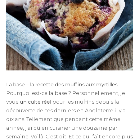
La base = la recette des muffins aux myrtilles
.
Pourquoi est-ce la base ? Personnellement, je
voue
un culte réel
pour les muffins depuis la
découverte de ces derniers en Angleterre il y a
dix ans. Tellement que pendant cette même
année, j’ai dû en cuisiner une douzaine par
semaine. Voilà. C’est dit. Et ce qui fait encore plus