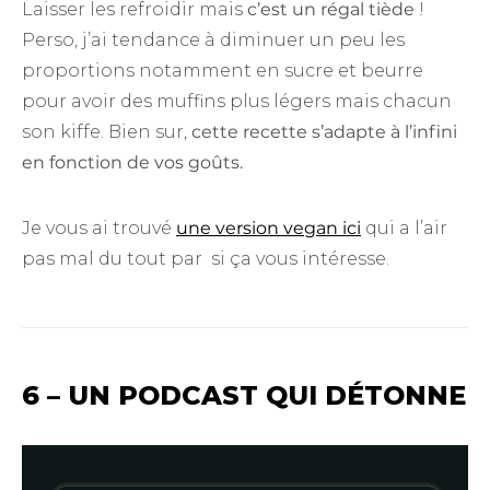
Laisser les refroidir mais
c’est un régal tiède
!
Perso, j’ai tendance à diminuer un peu les
proportions notamment en sucre et beurre
pour avoir des muffins plus légers mais chacun
son kiffe. Bien sur,
cette recette s’adapte à l’infini
en fonction de vos goûts.
Je vous ai trouvé
une version vegan ici
qui a l’air
pas mal du tout par si ça vous intéresse.
6 – UN PODCAST QUI DÉTONNE