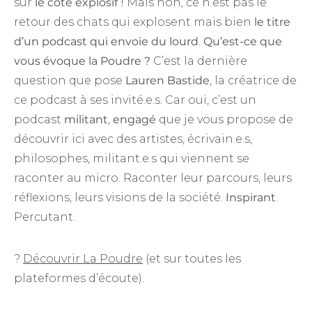
sur
le côté explosif
! Mais non, ce n’est pas le
retour des chats qui explosent mais bien
le titre
d’un podcast qui envoie du lourd
.
Qu’est-ce que
vous évoque la Poudre ?
C’est la dernière
question que pose
Lauren Bastide
, la créatrice de
ce podcast à ses invité.e.s. Car oui, c’est un
podcast
militant
,
engagé
que je vous propose de
découvrir ici avec des artistes, écrivain.e.s,
philosophes, militant.e.s qui viennent se
raconter au micro. Raconter leur parcours, leurs
réflexions, leurs visions de la société.
Inspirant
.
Percutant.
?
Découvrir La Poudre
(et sur toutes les
plateformes d’écoute).