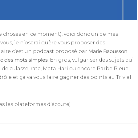
choses en ce moment), voici donc un de mes
vous, je n’oserai guère vous proposer des
lgaire c’est un podcast proposé par
Marie Baousson
,
ec des mots simples
. En gros, vulgariser des sujets qui
 de culasse, rate, Mata Hari ou encore Barbe Bleue,
 drôle et ça va vous faire gagner des points au Trivial
tes les plateformes d’écoute)