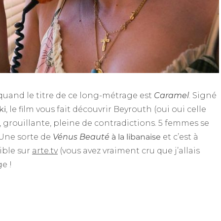
quand le titre de ce long-métrage est
Caramel
. Signé
ki
, le film vous fait découvrir Beyrouth (oui oui celle
, grouillante, pleine de contradictions. 5 femmes se
 Une sorte de
Vénus Beauté
à la libanaise
et c’est à
ible sur
arte.tv
(vous avez vraiment cru que j’allais
ge !