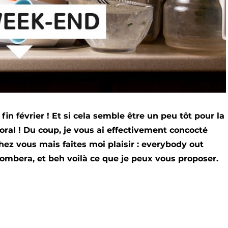
in février ! Et si cela semble être un peu tôt pour la
ral ! Du coup, je vous ai effectivement concocté
hez vous mais faites moi plaisir : everybody out
 tombera, et beh voilà ce que je peux vous proposer.