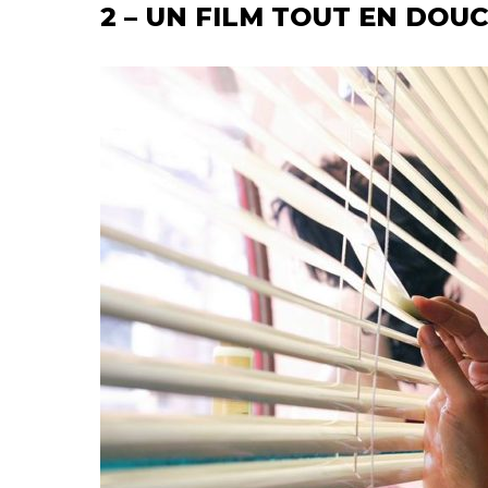
2 – UN FILM TOUT EN DOU