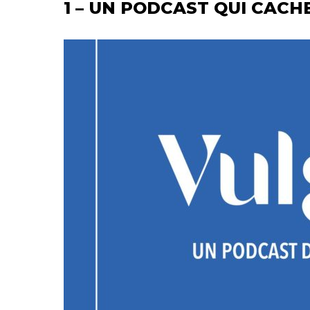
1 – UN PODCAST QUI CACH