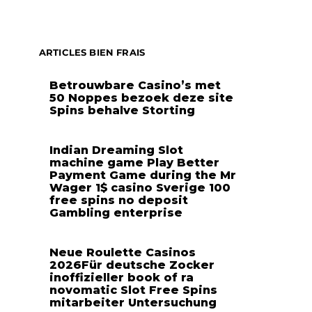
ARTICLES BIEN FRAIS
Betrouwbare Casino’s met
50 Noppes bezoek deze site
Spins behalve Storting
Indian Dreaming Slot
machine game Play Better
Payment Game during the Mr
Wager 1$ casino Sverige 100
free spins no deposit
Gambling enterprise
Neue Roulette Casinos
2026Für deutsche Zocker
inoffizieller book of ra
novomatic Slot Free Spins
mitarbeiter Untersuchung