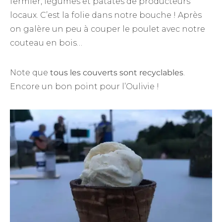
fermier, légumes et patates de producteurs
locaux. C’est la folie dans notre bouche ! Après
on galère un peu à couper le poulet avec notre
couteau en bois…
Note que
tous les couverts sont recyclables
.
Encore un bon point pour l’Oulivie !