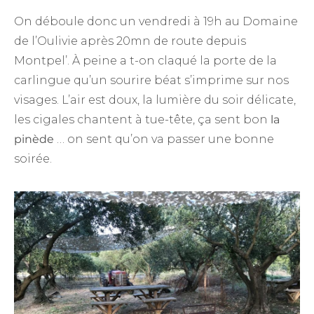
On déboule donc un vendredi à 19h au Domaine
de l’Oulivie après 20mn de route depuis
Montpel’. À peine a t-on claqué la porte de la
carlingue qu’un sourire béat s’imprime sur nos
visages. L’air est doux, la lumière du soir délicate,
les cigales chantent à tue-tête, ça sent bon
la
pinède
… on sent qu’on va passer une bonne
soirée.