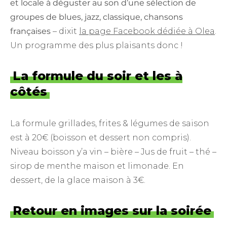
et locale à déguster au son d’une sélection de
groupes de blues, jazz, classique, chansons
françaises
– dixit
la page Facebook dédiée à Olea
.
Un programme des plus plaisants donc !
La formule du soir et les à
côtés
La formule grillades, frites & légumes de saison
est à 20€ (boisson et dessert non compris).
Niveau boisson y’a vin – bière – Jus de fruit – thé –
sirop de menthe maison et limonade. En
dessert, de la glace maison à 3€.
Retour en images sur la soirée