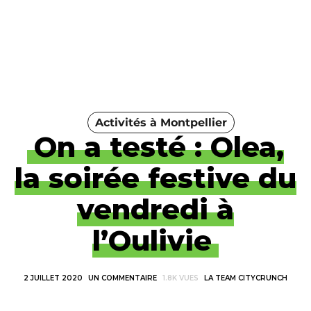
Activités à Montpellier
On a testé : Olea,
la soirée festive du
vendredi à
l’Oulivie
2 JUILLET 2020
UN COMMENTAIRE
1.8K VUES
LA TEAM CITYCRUNCH