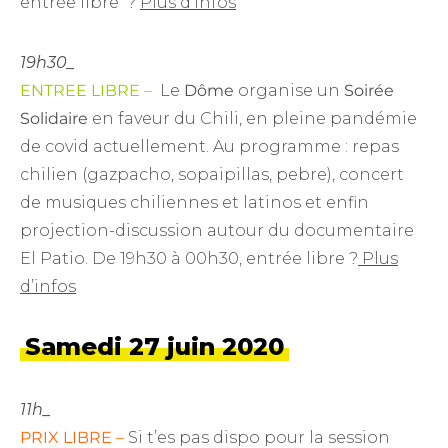
entrée libre ?
Plus d’infos
19h30_
ENTREE LIBRE –
Le
Dôme
organise un
Soirée
Solidaire
en faveur du Chili, en pleine pandémie
de covid actuellement. Au programme : repas
chilien (gazpacho, sopaipillas, pebre), concert
de musiques chiliennes et latinos et enfin
projection-discussion autour du documentaire
El Patio. De 19h30 à 00h30, entrée libre ?
Plus
d’infos
Samedi 27 juin 2020
11h_
PRIX LIBRE –
Si t’es pas dispo pour la session