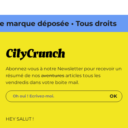
marque déposée • Tous droits
 édité par Buena Onda Web •
marque déposée • Tous droits
Abonnez-vous à notre Newsletter pour recevoir un
 édité par Buena Onda Web •
résumé de nos
aventures
articles tous les
vendredis dans votre boite mail.
HEY SALUT !