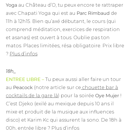
Yoga
au Château d’O, tu peux encore te rattraper
avec Chapati Yoga qui est au
Parc Rimbaud
de
11h à 12h15. Bien qu’axé débutant, le cours (qui
comprend méditation, exercices de respiration
et asanas) est ouvert à tous. Oublie pas ton
matos. Places limitées, résa obligatoire. Prix libre
?
Plus d’infos
18h_
ENTREE LIBRE –
Tu peux aussi aller faire un tour
au
Peacock
(notre article sur ce
chouette bar à
cocktails de la gare là
) pour la soirée
Oye Mujer
!
C’est Djeko (exilé au mexique depuis 10 ans il
mixe et produit de la musique aux influences
disco) et Karim Kc qui assurent la sono. De 18h à
00h, entrée libre ?
Plus d’infos