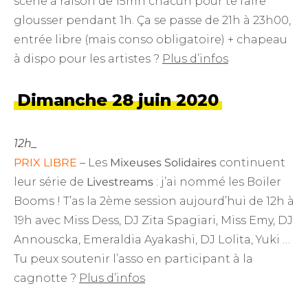
scène à raison de 15mn chacun pour te faire
glousser pendant 1h. Ça se passe de 21h à 23h00,
entrée libre (mais conso obligatoire) + chapeau
à dispo pour les artistes ?
Plus d’infos
Dimanche 28 juin 2020
12h_
PRIX LIBRE
–
Les
Mixeuses Solidaires
continuent
leur série de
Livestreams
: j’ai nommé les Boiler
Booms ! T’as la 2ème session aujourd’hui de 12h à
19h avec Miss Dess, DJ Zita Spagiari, Miss Emy, DJ
Annouscka, Emeraldia Ayakashi, DJ Lolita, Yuki …
Tu peux soutenir l’asso en participant à la
cagnotte ?
Plus d’infos