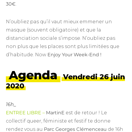
30€
.
N’oubliez pas qu’il vaut mieux emmener un
masque (souvent obligatoire) et que la
distanciation sociale s’impose. N’oubliez pas
non plus que les places sont plus limitées que
d’habitude. Now
Enjoy Your Week-End !
Agenda
Vendredi 26 juin
2020
16h_
ENTREE LIBRE –
MartinE
est de retour ! Le
collectif queer, féministe et festif te donne
rendez vous au
Parc Georges Clémenceau
de 16h