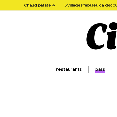
Chaud patate ➔
5 villages fabuleux à déco
restaurants
bars