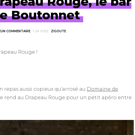
Drapeau Rouge, le bar
de Boutonnet
CUN COMMENTAIRE
1.2K VUES
ZIGOUTE
 Drapeau Rouge !
n repas aussi copieux qu’arrosé au
Domaine de
se rend au Drapeau Rouge pour un petit apéro entre