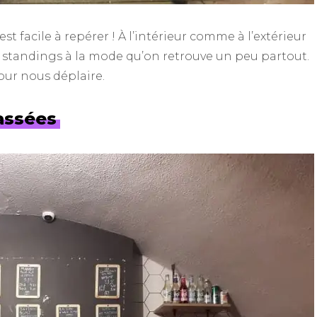
 facile à repérer ! À l’intérieur comme à l’extérieur
es standings à la mode qu’on retrouve un peu partout.
our nous déplaire.
rassées