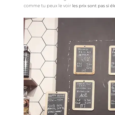
comme tu peux le voir
les prix sont pas si é