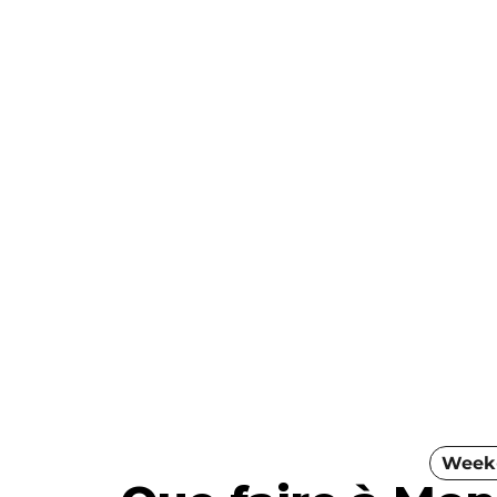
Week-