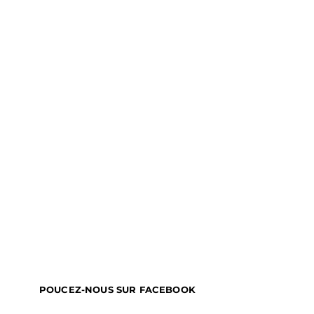
POUCEZ-NOUS SUR FACEBOOK