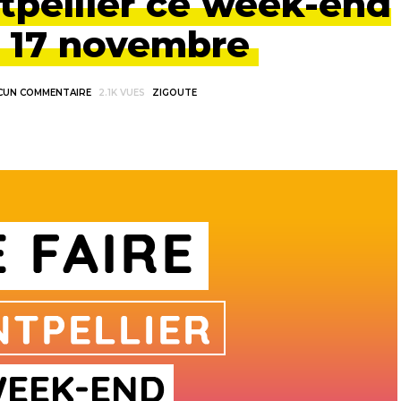
tpellier ce week-end
et 17 novembre
CUN COMMENTAIRE
2.1K VUES
ZIGOUTE