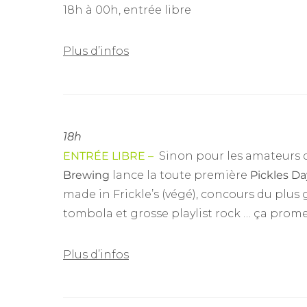
18h à 00h, entrée libre
Plus d’infos
18h
ENTRÉE LIBRE –
Sinon pour les amateurs d
Brewing
lance la toute première
Pickles Da
made in Frickle’s (végé), concours du plus 
tombola et grosse playlist rock … ça promet
Plus d’infos