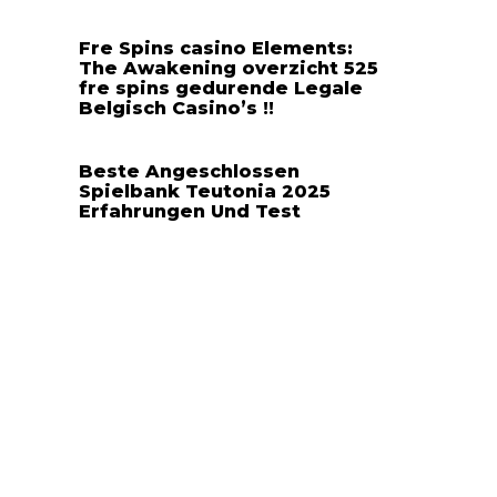
Fre Spins casino Elements:
The Awakening overzicht 525
fre spins gedurende Legale
Belgisch Casino’s !!
Beste Angeschlossen
Spielbank Teutonia 2025
Erfahrungen Und Test