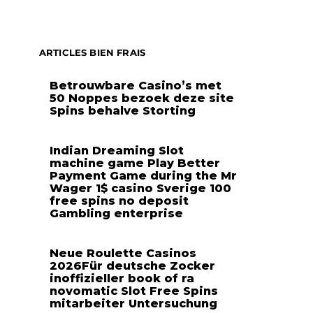
ARTICLES BIEN FRAIS
Betrouwbare Casino’s met
50 Noppes bezoek deze site
Spins behalve Storting
Indian Dreaming Slot
machine game Play Better
Payment Game during the Mr
Wager 1$ casino Sverige 100
free spins no deposit
Gambling enterprise
Neue Roulette Casinos
2026Für deutsche Zocker
inoffizieller book of ra
novomatic Slot Free Spins
mitarbeiter Untersuchung