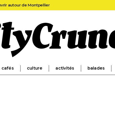
uvrir autour de Montpellier
cafés
culture
activités
balades