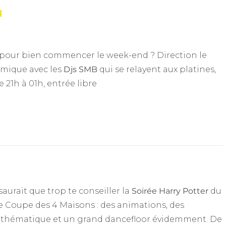
o pour bien commencer le week-end ? Direction le
smique avec les
Djs SMB
qui se relayent aux platines,
de 21h à 01h, entrée libre
saurait que trop te conseiller la
Soirée Harry Potter
du
e Coupe des 4 Maisons : des animations, des
o thématique et un grand dancefloor évidemment. De