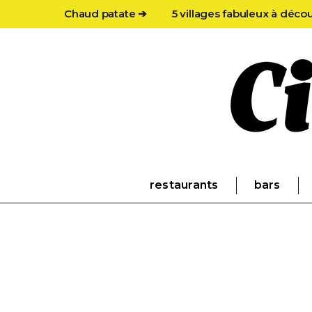
Chaud patate ➔
5 villages fabuleux à déco
restaurants
bars