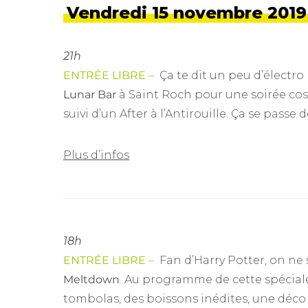
Vendredi 15 novembre 2019
21h
ENTRÉE LIBRE –
Ça te dit un peu d’électr
Lunar Bar
à Saint Roch pour une soirée co
suivi d’un After à l’Antirouille. Ça se passe 
Plus d’infos
18h
ENTRÉE LIBRE –
Fan d’Harry Potter, on ne 
Meltdown
. Au programme de cette spécial
tombolas, des boissons inédites, une déc