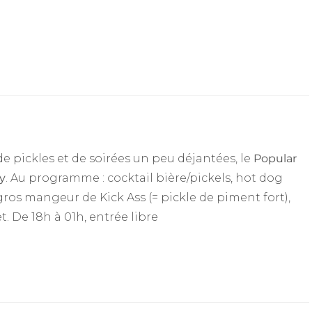
e pickles et de soirées un peu déjantées, le
Popular
y
. Au programme : cocktail bière/pickels, hot dog
gros mangeur de Kick Ass (= pickle de piment fort),
. De 18h à 01h, entrée libre