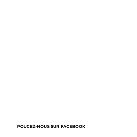
POUCEZ-NOUS SUR FACEBOOK