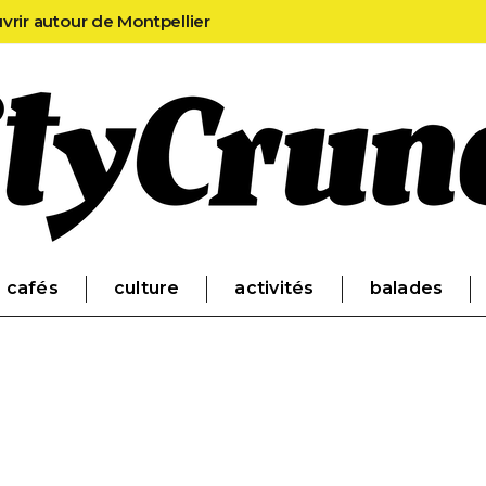
uvrir autour de Montpellier
cafés
culture
activités
balades