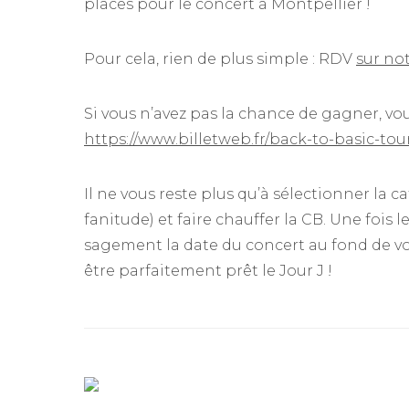
places pour le concert à Montpellier !
Pour cela, rien de plus simple : RDV
sur no
Si vous n’avez pas la chance de gagner, vou
https://www.billetweb.fr/back-to-basic-to
Il ne vous reste plus qu’à sélectionner la c
fanitude) et faire chauffer la CB. Une fois
sagement la date du concert au fond de vo
être parfaitement prêt le Jour J !