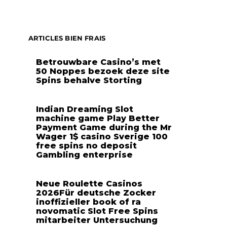
ARTICLES BIEN FRAIS
Betrouwbare Casino’s met
50 Noppes bezoek deze site
Spins behalve Storting
Indian Dreaming Slot
machine game Play Better
Payment Game during the Mr
Wager 1$ casino Sverige 100
free spins no deposit
Gambling enterprise
Neue Roulette Casinos
2026Für deutsche Zocker
inoffizieller book of ra
novomatic Slot Free Spins
mitarbeiter Untersuchung