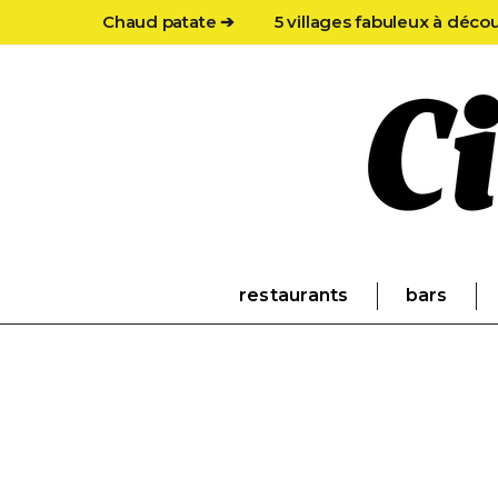
Chaud patate ➔
5 villages fabuleux à déco
restaurants
bars