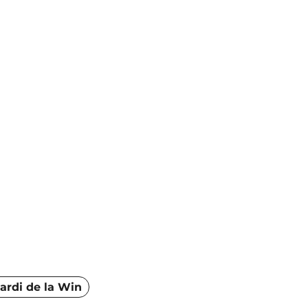
ardi de la Win