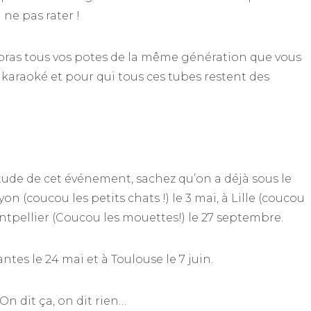
 ne pas rater !
bras tous vos potes de la même génération que vous
karaoké et pour qui tous ces tubes restent des
itude de cet événement, sachez qu’on a déjà sous le
n (coucou les petits chats !) le 3 mai, à Lille (coucou
Montpellier (Coucou les mouettes!) le 27 septembre.
tes le 24 mai et à Toulouse le 7 juin.
 On dit ça, on dit rien…