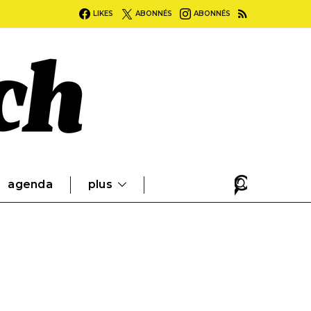
LIKES
ABONNÉS
ABONNÉS
agenda
plus