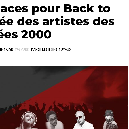
aces pour Back to
née des artistes des
ées 2000
ENTAIRE
174 VUES
PANDI LES BONS TUYAUX