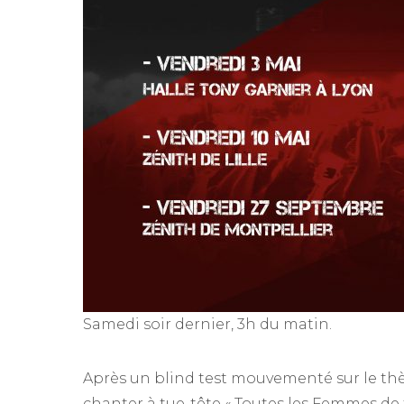
Samedi soir dernier, 3h du matin.
Après un blind test mouvementé sur le thè
chanter à tue-tête « Toutes les Femmes de t