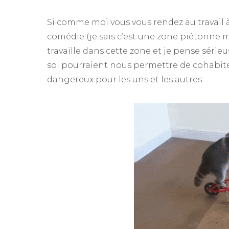
Si comme moi vous vous rendez au travail à 
comédie (je sais c’est une zone piétonne mai
travaille dans cette zone et je pense sér
sol pourraient nous permettre de cohabite
dangereux pour les uns et les autres.