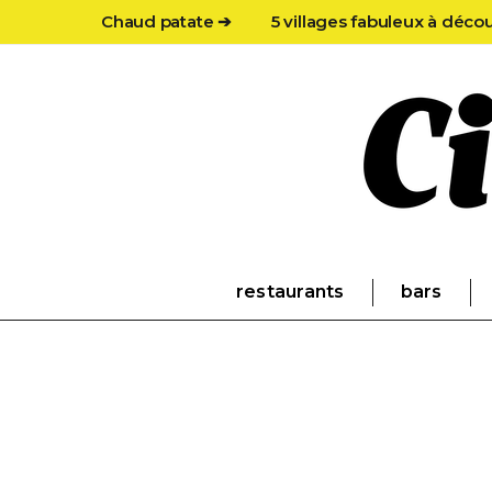
Chaud patate ➔
5 villages fabuleux à déco
restaurants
bars