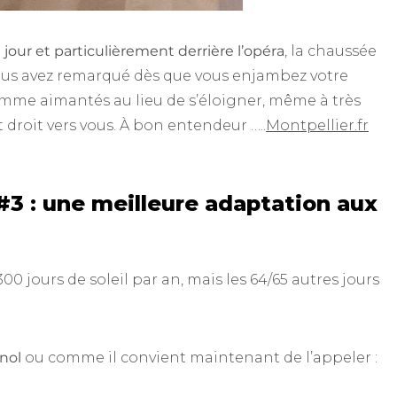
ur et particulièrement derrière l’opéra
, la chaussée
.Vous avez remarqué dès que vous enjambez votre
comme aimantés au lieu de s’éloigner, même à très
t droit vers vous. À bon entendeur …..
Montpellier.fr
#3 : une meilleure adaptation aux
0 jours de soleil par an, mais les 64/65 autres jours
enol
ou comme il convient maintenant de l’appeler :