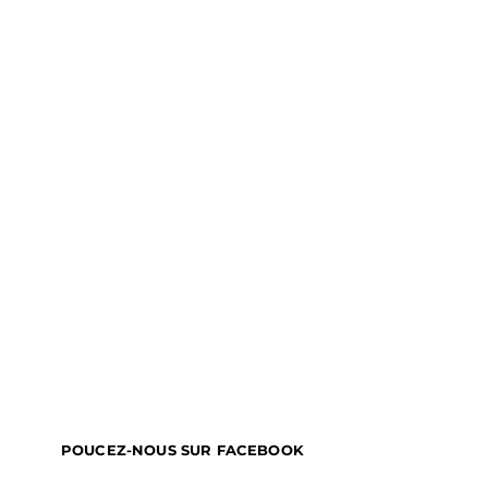
POUCEZ-NOUS SUR FACEBOOK