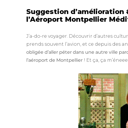
Suggestion d’amélioration #
l’Aéroport Montpellier Méd
J’a-do-re voyager. Découvrir d’autres cultu
prends souvent l’avion, et ce depuis des an
obligée d’aller péter dans une autre ville par
l’aéroport de Montpellier
! Et ça, ça m’éneee