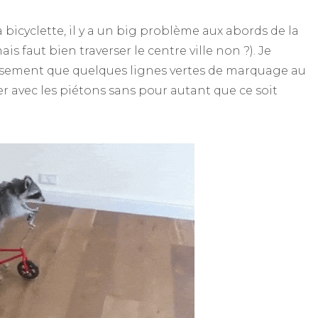
bicyclette, il y a un big problème aux abords de la
s faut bien traverser le centre ville non ?). Je
ieusement que quelques lignes vertes de marquage au
r avec les piétons sans pour autant que ce soit