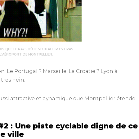
IS QUE LE PAYS OÙ JE VEUX ALLER EST PAS
 L’AÉROPORT DE MONTPELLIER.
n. Le Portugal ? Marseille. La Croatie ? Lyon à
tres hein.
aussi attractive et dynamique que Montpellier étende
2 : Une piste cyclable digne de ce
e ville