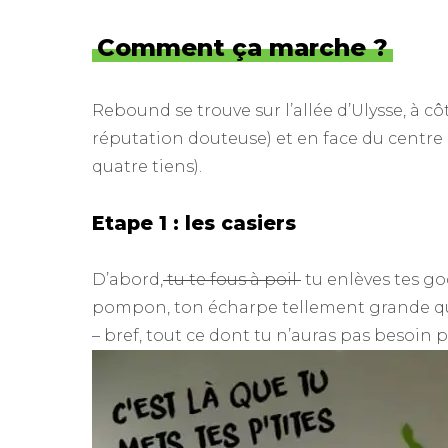
Comment ça marche ?
Rebound se trouve sur l’allée d’Ulysse, à cô
réputation douteuse) et en face du centre d
quatre tiens).
Etape 1 : les casiers
D’abord,
tu te fous à poil
tu enlèves tes go
pompon, ton écharpe tellement grande qu’o
– bref, tout ce dont tu n’auras pas besoin 