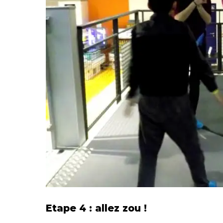
Etape 4 : allez zou !