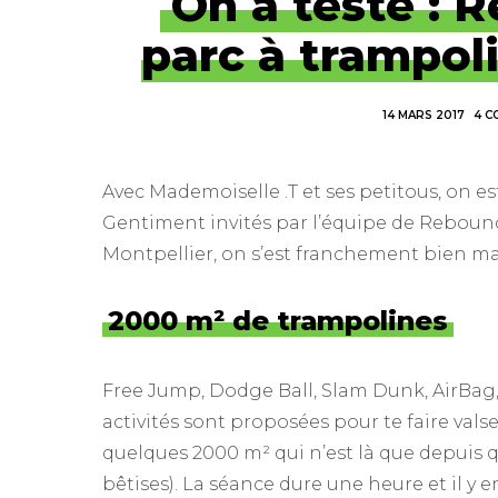
On a testé : 
parc à trampol
14 MARS 2017
4 C
Avec Mademoiselle .T et ses petitous, on e
Gentiment invités par l’équipe de Rebound,
Montpellier, on s’est franchement bien ma
2000 m² de trampolines
Free Jump, Dodge Ball, Slam Dunk, AirBag,
activités sont proposées pour te faire vals
quelques 2000 m² qui n’est là que depuis qu
bêtises). La séance dure une heure et il y e