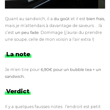
Quant au sandwich, il a
du goût
et il est
bien frais
,
mais je m’attendais à davantage de saveurs … là
c’est
un peu fade
. Dommage (j’aurai du prendre
une soupe, celle de mon voisin a l’air extra !)
La note
Je m’en tire pour
6,90€ pour un bubble tea + un
sandwich.
Verdict
Il y a quelques fausses notes : l’endroit est petit