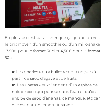
En plus ce n’est pas si cher que ça quand on voit
le prix moyen d’un smoothie ou d’un milk-shake
:
3,50€
pour le
format 30cl
et
4,50€
pour le
format
50cl.
☛ Les
« perles »
ou
« bulles »
sont conçues à
partir de
sirop d’agave
et de
fruits
☛ Les
« natas »
eux viennent d’un
espèce de
noix de coco
qui pousse dans l’eau et
qu’on
imbibe de sirop
d’ananas, de mangue, etc car
elle est naturellement insipide