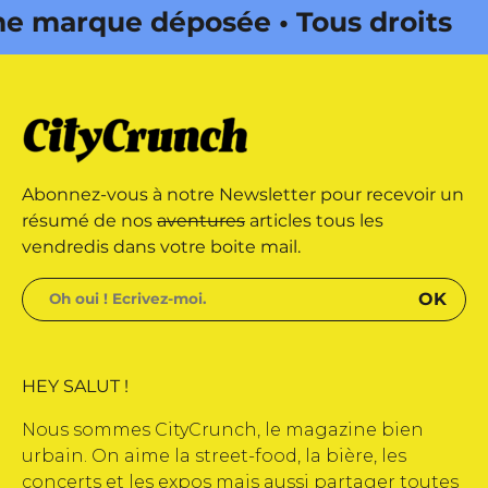
marque déposée • Tous droits
 édité par Buena Onda Web •
marque déposée • Tous droits
Abonnez-vous à notre Newsletter pour recevoir un
 édité par Buena Onda Web •
résumé de nos
aventures
articles tous les
vendredis dans votre boite mail.
HEY SALUT !
Nous sommes CityCrunch, le magazine bien
urbain. On aime la street-food, la bière, les
concerts et les expos mais aussi partager toutes