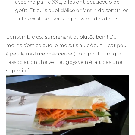
avec ma paille XXL, elles ont beaucoup de
goût. Et puis quel
délice enfantin
de sentir les
billes exploser sous la pression des dents.
L’ensemble est
surprenant
et
plutôt bon
! Du
moins c’est ce que je me suis au début … car
peu
à peu la mixture m’écoeure
(bon, peut-être que
l’association thé vert et goyave n’était pas une
super idée).