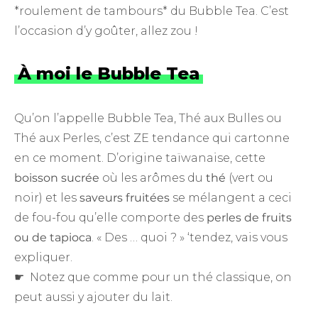
*roulement de tambours* du Bubble Tea. C’est
l’occasion d’y goûter, allez zou !
À moi le Bubble Tea
Qu’on l’appelle Bubble Tea, Thé aux Bulles ou
Thé aux Perles, c’est ZE tendance qui cartonne
en ce moment. D’origine taïwanaise, cette
boisson sucrée
où les arômes du
thé
(vert ou
noir) et les
saveurs fruitées
se mélangent a ceci
de fou-fou qu’elle comporte des
perles de fruits
ou de tapioca
. « Des … quoi ? » ‘tendez, vais vous
expliquer.
☛ Notez que comme pour un thé classique, on
peut aussi y ajouter du lait.