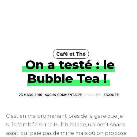
Café et Thé
On a testé : le
Bubble Tea !
23 MARS 2016
AUCUN COMMENTAIRE
2.9K VUES
ZIGOUTE
C’est en me promenant près de la gare que je
suis tombée sur le Bubble Jade, un petit snack
asiat’ qui paie pas de mine mais où on propose