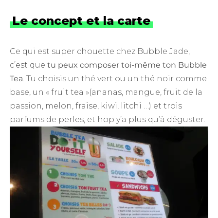
Le concept et la carte
Ce qui est super chouette chez Bubble Jade,
c’est que
tu peux composer toi-même ton Bubble
Tea
. Tu choisis un thé vert ou un thé noir comme
base, un « fruit tea »(ananas, mangue, fruit de la
passion, melon, fraise, kiwi, litchi …) et trois
parfums de perles, et hop y’a plus qu’à déguster.