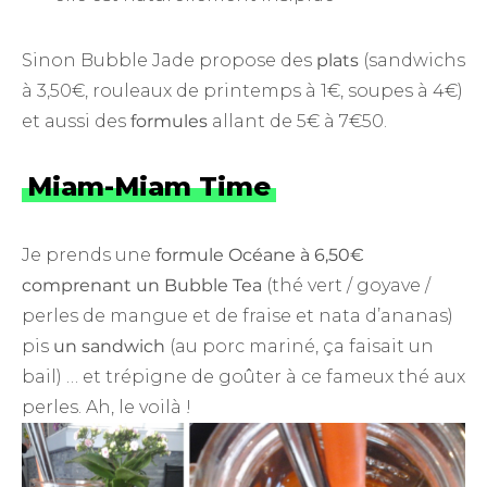
Sinon Bubble Jade propose des
plats
(sandwichs
à 3,50€, rouleaux de printemps à 1€, soupes à 4€)
et aussi des
formules
allant de 5€ à 7€50.
Miam-Miam Time
Je prends une
formule Océane à 6,50€
comprenant un Bubble Tea
(thé vert / goyave /
perles de mangue et de fraise et nata d’ananas)
pis
un sandwich
(au porc mariné, ça faisait un
bail) … et trépigne de goûter à ce fameux thé aux
perles. Ah, le voilà !