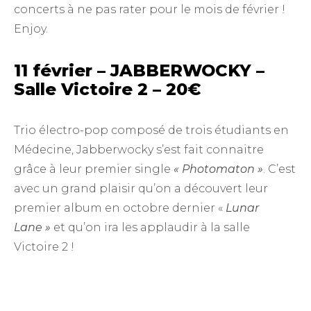
concerts à ne pas rater pour le mois de février !
Enjoy.
11 février – JABBERWOCKY –
Salle Victoire 2 – 20€
Trio électro-pop composé de trois étudiants en
Médecine, Jabberwocky s’est fait connaitre
grâce à leur premier single
« Photomaton »
. C’est
avec un grand plaisir qu’on a découvert leur
premier album en octobre dernier «
Lunar
Lane »
et qu’on ira les applaudir à la salle
Victoire 2 !