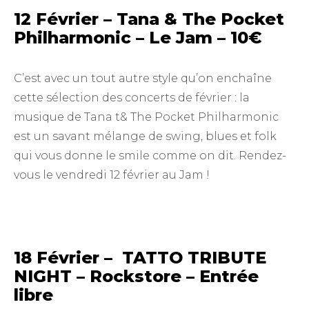
12 Février – Tana & The Pocket
Philharmonic – Le Jam – 10€
C’est avec un tout autre style qu’on enchaîne
cette sélection des concerts de février : la
musique de Tana t& The Pocket Philharmonic
est un savant mélange de swing, blues et folk
qui vous donne le smile comme on dit. Rendez-
vous le vendredi 12 février au Jam !
18 Février – TATTO TRIBUTE
NIGHT – Rockstore – Entrée
libre