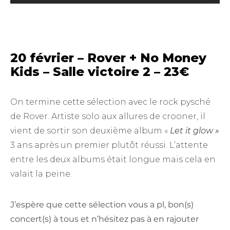
20 février – Rover + No Money
Kids – Salle victoire 2 – 23€
On termine cette sélection avec le rock pysché
de Rover. Artiste solo aux allures de crooner, il
vient de sortir son deuxième album «
Let it glow »
3 ans après un premier plutôt réussi. L’attente
entre les deux albums était longue mais cela en
valait la peine.
J’espère que cette sélection vous a pl, bon(s)
concert(s) à tous et n’hésitez pas à en rajouter