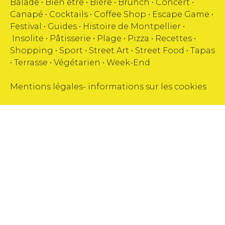
Balade •
Bien être
•
Bière
•
Brunch
•
Concert
•
Canapé
•
Cocktails
•
Coffee Shop
•
Escape Game
•
Festival
•
Guides
•
Histoire de Montpellier
•
Insolite
•
Pâtisserie
•
Plage
•
Pizza
•
Recettes
•
Shopping
•
Sport
•
Street Art
•
Street Food
•
Tapas
•
Terrasse
•
Végétarien
•
Week-End
Mentions légales
-
informations sur les cookies