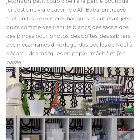
jetons un petit coup d’oeil à la partie boutique.
Ici c’est une vraie caverne d’Ali-Baba,
on trouve
tout un tas de matières basiques et autres objets
bruts
comme des t-shirts blancs, des sacs à dos,
des pinces pour photos, des boîtes, des sabliers,
des mécanismes d’horloge, des boules de Noël à
décorer, des masques en papier mâché et j’en
passe …