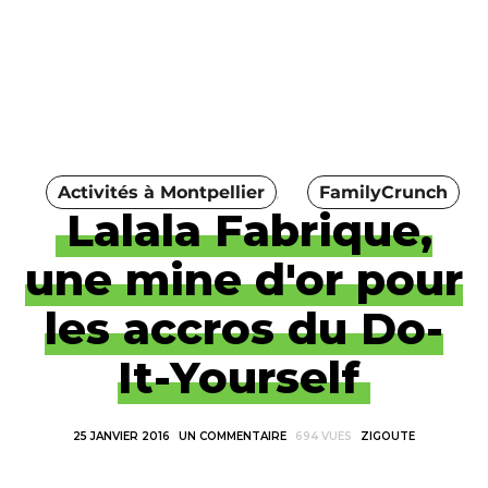
Activités à Montpellier
FamilyCrunch
Lalala Fabrique,
une mine d'or pour
les accros du Do-
It-Yourself
25 JANVIER 2016
UN COMMENTAIRE
694 VUES
ZIGOUTE