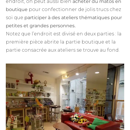
endroit, on peut aussi bien
acheter du matos en
boutique
pour confectionner de jolis trucs chez
soi que
participer à des ateliers thématiques pour
petites et grandes personnes.
Notez que l’endroit est divisé en deux parties : la
première pièce abrite la partie boutique et la
partie consacrée aux ateliers se trouve au fond.