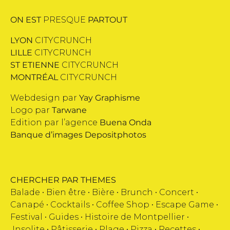
ON EST
PRESQUE
PARTOUT
LYON
CITYCRUNCH
LILLE
CITYCRUNCH
ST ETIENNE
CITYCRUNCH
MONTRÉAL
CITYCRUNCH
Webdesign par
Yay Graphisme
Logo par
Tarwane
Edition par l’agence
Buena Onda
Banque d’images
Depositphotos
CHERCHER PAR THEMES
Balade •
Bien être
•
Bière
•
Brunch
•
Concert
•
Canapé
•
Cocktails
•
Coffee Shop
•
Escape Game
•
Festival
•
Guides
•
Histoire de Montpellier
•
Insolite
•
Pâtisserie
•
Plage
•
Pizza
•
Recettes
•