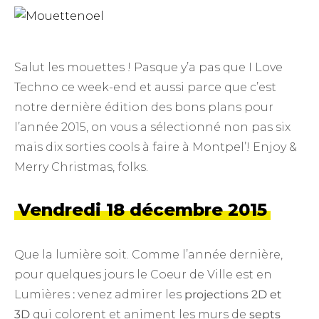
Salut les mouettes ! Pasque y’a pas que I Love
Techno ce week-end et aussi parce que c’est
notre dernière édition des bons plans pour
l’année 2015, on vous a sélectionné non pas six
mais dix sorties cools à faire à Montpel’! Enjoy &
Merry Christmas, folks.
Vendredi 18 décembre 2015
Que la lumière soit. Comme l’année dernière,
pour quelques jours le Coeur de Ville est en
Lumières
:
venez admirer les
projections 2D et
3D
qui colorent et animent les murs de
septs