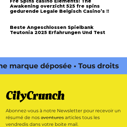
Fre Spins casino Elements: The
Awakening overzicht 525 fre spins
gedurende Legale Belgisch Casino’s !!
Beste Angeschlossen Spielbank
Teutonia 2025 Erfahrungen Und Test
 marque déposée • Tous droits
e édité par Buena Onda Web •
 marque déposée • Tous droits
Abonnez-vous à notre Newsletter pour recevoir un
e édité par Buena Onda Web •
résumé de nos
aventures
articles tous les
vendredis dans votre boite mail.