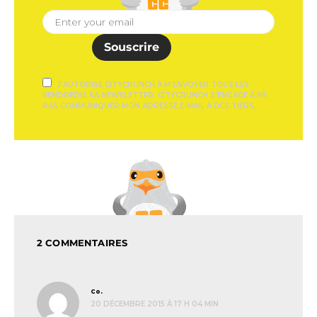
Souscrire
J'AUTORISE CITYCRUNCH À M'ENVOYER TOUS LES
VENDREDIS SA NEWSLETTER. CITYCRUNCH S'ENGAGE À NE
PAS COMMUNIQUER MON ADRESSE E-MAIL À DES TIERS.
2 COMMENTAIRES
dit :
Co.
20 DÉCEMBRE 2015 À 17 H 04 MIN