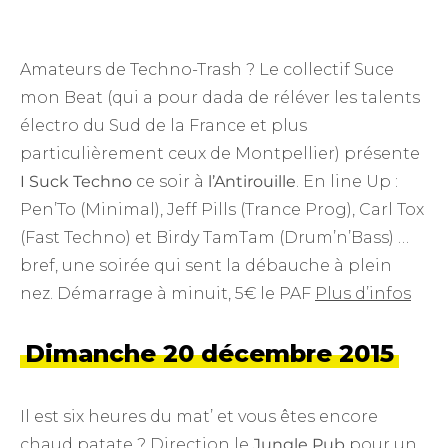
Amateurs de Techno-Trash ? Le collectif Suce
mon Beat (qui a pour dada de réléver les talents
électro du Sud de la France et plus
particulièrement ceux de Montpellier) présente
I Suck Techno
ce soir à
l’Antirouille
. En line Up :
Pen’To (Minimal), Jeff Pills (Trance Prog), Carl Tox
(Fast Techno) et Birdy TamTam (Drum’n’Bass) …
bref, une soirée qui sent la débauche à plein
nez. Démarrage à minuit, 5€ le PAF
Plus d’infos
Dimanche 20 décembre 2015
Il est six heures du mat’ et vous êtes encore
chaud patate ? Direction le
Jungle Pub
pour un