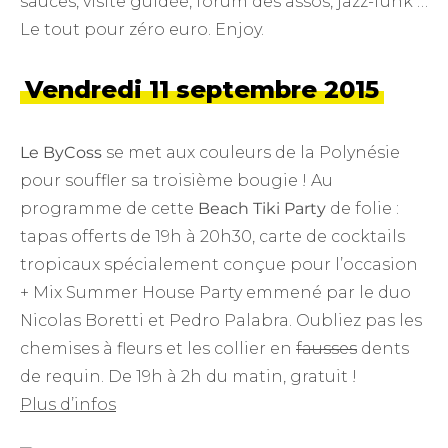
sauces, visite guidée, forum des assos, jazz-funk …
Le tout pour zéro euro. Enjoy.
Vendredi 11 septembre 2015
Le ByCoss
se met aux couleurs de la Polynésie
pour souffler sa troisième bougie ! Au
programme de cette
Beach Tiki Party
de folie :
tapas offerts de 19h à 20h30, carte de cocktails
tropicaux spécialement conçue pour l’occasion
+ Mix Summer House Party emmené par le duo
Nicolas Boretti et Pedro Palabra. Oubliez pas les
chemises à fleurs et les collier en
fausses
dents
de requin. De 19h à 2h du matin, gratuit !
Plus d’infos