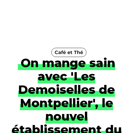
Café et Thé
On mange sain
avec 'Les
Demoiselles de
Montpellier', le
nouvel
établissement du