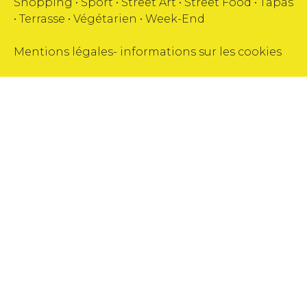
Shopping
•
Sport
•
Street Art
•
Street Food
•
Tapas
•
Terrasse
•
Végétarien
•
Week-End
Mentions légales
-
informations sur les cookies