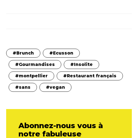
Brunch
Ecusson
Gourmandises
Insolite
montpellier
Restaurant français
sans
vegan
Abonnez-nous vous à
notre fabuleuse