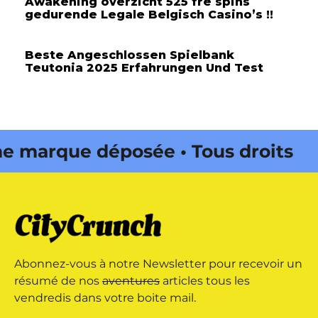
Awakening overzicht 525 fre spins
gedurende Legale Belgisch Casino’s !!
Beste Angeschlossen Spielbank
Teutonia 2025 Erfahrungen Und Test
marque déposée • Tous droits
 édité par Buena Onda Web •
marque déposée • Tous droits
Abonnez-vous à notre Newsletter pour recevoir un
 édité par Buena Onda Web •
résumé de nos
aventures
articles tous les
vendredis dans votre boite mail.