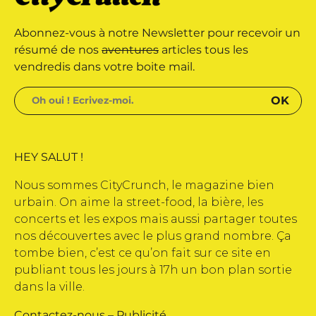
marque déposée • Tous droits
Abonnez-vous à notre Newsletter pour recevoir un
e édité par Buena Onda Web •
résumé de nos
aventures
articles tous les
vendredis dans votre boite mail.
HEY SALUT !
Nous sommes CityCrunch, le magazine bien
urbain. On aime la street-food, la bière, les
concerts et les expos mais aussi partager toutes
nos découvertes avec le plus grand nombre. Ça
tombe bien, c’est ce qu’on fait sur ce site en
publiant tous les jours à 17h un bon plan sortie
dans la ville.
Contactez-nous
–
Publicité