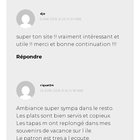
dit :
djo
5 MAI 2015 À 23 H 01 MIN
super ton site !! vraiment intéressant et
utile !! merci et bonne continuation !!!
Répondre
dit :
riquet34
14 JUIN 2015 À 16 H 18 MIN
Ambiance super sympa dans le resto.
Les plats sont bien servis et copieux.
Les tapas m ont replongé dans mes
souvenirs de vacance sur l ile.
Le patron est tres a l ecoute.