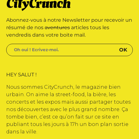
 marque déposée • Tous droits
Abonnez-vous à notre Newsletter pour recevoir un
e édité par Buena Onda Web •
résumé de nos
aventures
articles tous les
vendredis dans votre boite mail.
HEY SALUT !
Nous sommes CityCrunch, le magazine bien
urbain. On aime la street-food, la bière, les
concerts et les expos mais aussi partager toutes
nos découvertes avec le plus grand nombre. Ça
tombe bien, c’est ce qu’on fait sur ce site en
publiant tous les jours à 17h un bon plan sortie
dans la ville.