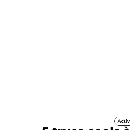
Activ