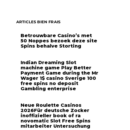
ARTICLES BIEN FRAIS
Betrouwbare Casino’s met
50 Noppes bezoek deze site
Spins behalve Storting
Indian Dreaming Slot
machine game Play Better
Payment Game during the Mr
Wager 1$ casino Sverige 100
free spins no deposit
Gambling enterprise
Neue Roulette Casinos
2026Für deutsche Zocker
inoffizieller book of ra
novomatic Slot Free Spins
mitarbeiter Untersuchung