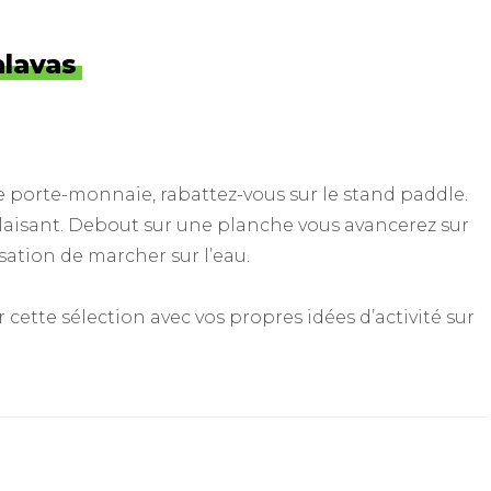
alavas
e porte-monnaie, rabattez-vous sur le stand paddle.
 plaisant. Debout sur une planche vous avancerez sur
nsation de marcher sur l’eau.
 cette sélection avec vos propres idées d’activité sur