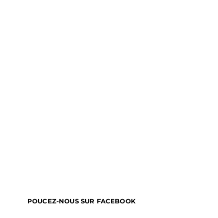
POUCEZ-NOUS SUR FACEBOOK