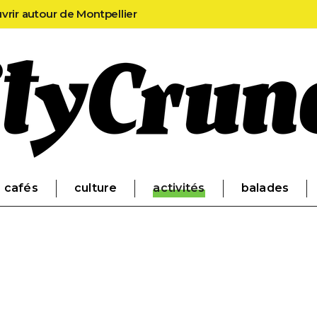
uvrir autour de Montpellier
cafés
culture
activités
balades