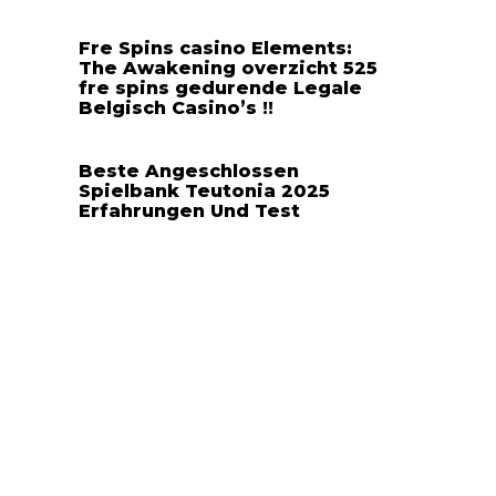
Fre Spins casino Elements:
The Awakening overzicht 525
fre spins gedurende Legale
Belgisch Casino’s !!
Beste Angeschlossen
Spielbank Teutonia 2025
Erfahrungen Und Test