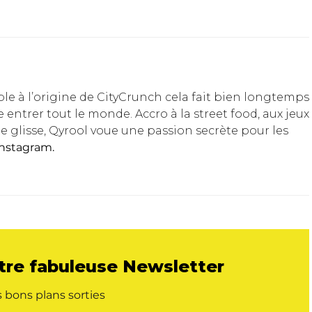
le à l’origine de CityCrunch cela fait bien longtemps
sse entrer tout le monde. Accro à la street food, aux jeux
de glisse, Qyrool voue une passion secrète pour les
Instagram.
tre fabuleuse Newsletter
 bons plans sorties