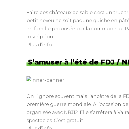
Faire des châteaux de sable c’est un truc t
petit neveu ne soit pas une quiche en pâté 
en famille proposée par la commune de Pala
inscription.
Plus d’info
S’amuser à l’été de FDJ / N
On l’ignore souvent mais l’ancêtre de la FD
première guerre mondiale. À l’occasion de 
organisée avec NRJ12. Elle s’arrêtera à Val
spectacles. C’est gratuit.
Plus d’info