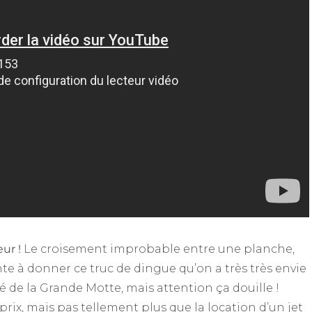
ur !
Le croisement improbable entre une planche,
e à donner ce truc de dingue qu’on a très très envie
é de la Grande Motte, mais attention ça douille !
rix, mais pas tellement plus que la location d’un jet