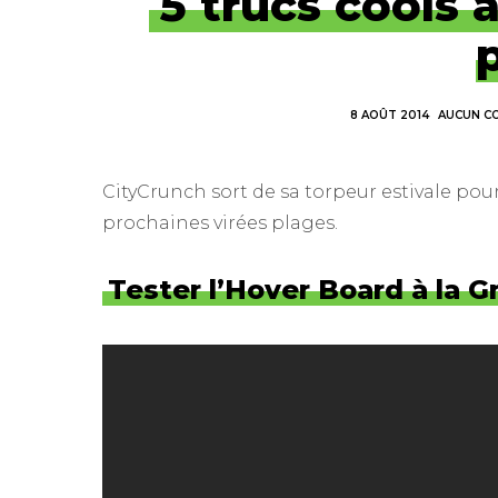
5 trucs cools à
8 AOÛT 2014
AUCUN C
CityCrunch sort de sa torpeur estivale po
prochaines virées plages.
Tester l’Hover Board à la 