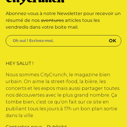
marque déposée • Tous droits
Abonnez-vous à notre Newsletter pour recevoir un
e édité par Buena Onda Web •
résumé de nos
aventures
articles tous les
vendredis dans votre boite mail.
HEY SALUT !
Nous sommes CityCrunch, le magazine bien
urbain. On aime la street-food, la bière, les
concerts et les expos mais aussi partager toutes
nos découvertes avec le plus grand nombre. Ça
tombe bien, c’est ce qu’on fait sur ce site en
publiant tous les jours à 17h un bon plan sortie
dans la ville.
Contactez-nous
–
Publicité