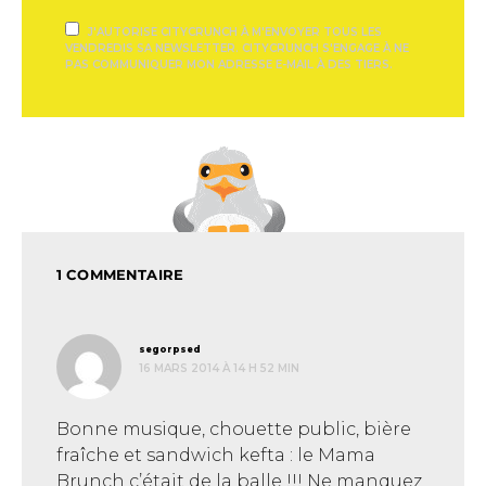
J'AUTORISE CITYCRUNCH À M'ENVOYER TOUS LES
VENDREDIS SA NEWSLETTER. CITYCRUNCH S'ENGAGE À NE
PAS COMMUNIQUER MON ADRESSE E-MAIL À DES TIERS.
1 COMMENTAIRE
dit :
segorpsed
16 MARS 2014 À 14 H 52 MIN
Bonne musique, chouette public, bière
fraîche et sandwich kefta : le Mama
Brunch c’était de la balle !!! Ne manquez