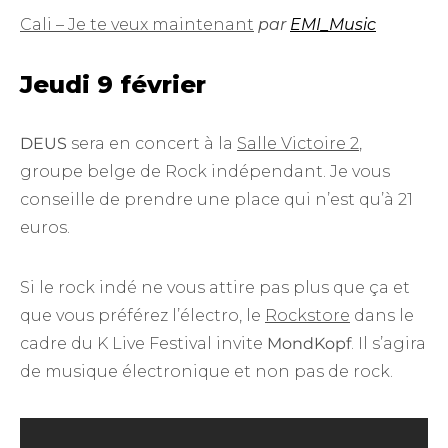
Cali – Je te veux maintenant
par
EMI_Music
Jeudi 9 février
DEUS
sera en concert à la
Salle Victoire 2
,
groupe belge de Rock indépendant. Je vous
conseille de prendre une place qui n’est qu’à 21
euros.
Si le rock indé ne vous attire pas plus que ça et
que vous préférez l’électro, le
Rockstore
dans le
cadre du K Live Festival invite
MondKopf
. Il s’agira
de musique électronique et non pas de rock.