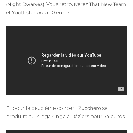
(Night Dwarves)
. Vous retrouverez
That New Team
et
Youthstar
pour 10 euros.
Et pour le deuxième concert,
Zucchero
se
produira au ZingaZinga à Béziers pour 54 euros.