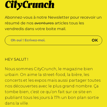
ne marque déposée • Tous droits
Abonnez-vous à notre Newsletter pour recevoir un
ine édité par Buena Onda Web •
résumé de nos
aventures
articles tous les
vendredis dans votre boite mail.
HEY SALUT !
Nous sommes CityCrunch, le magazine bien
urbain. On aime la street-food, la bière, les
concerts et les expos mais aussi partager toutes
nos découvertes avec le plus grand nombre. Ça
tombe bien, c’est ce qu’on fait sur ce site en
publiant tous les jours à 17h un bon plan sortie
dans la ville.