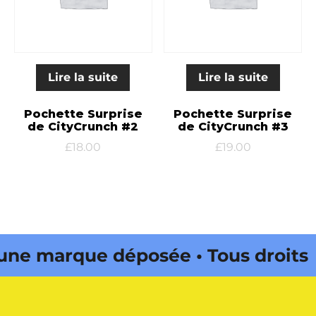
Lire la suite
Lire la suite
Pochette Surprise
Pochette Surprise
de CityCrunch #2
de CityCrunch #3
£
18.00
£
19.00
ne marque déposée • Tous droits
ine édité par Buena Onda Web •