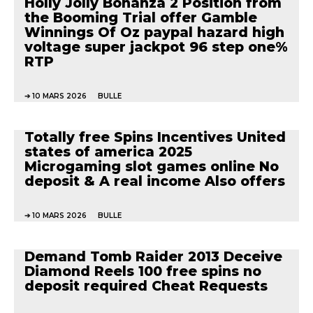
Holly Jolly Bonanza 2 Position from
the Booming Trial offer Gamble
Winnings Of Oz paypal hazard high
voltage super jackpot 96 step one%
RTP
10 MARS 2026
BULLE
Totally free Spins Incentives United
states of america 2025
Microgaming slot games online No
deposit & A real income Also offers
10 MARS 2026
BULLE
Demand Tomb Raider 2013 Deceive
Diamond Reels 100 free spins no
deposit required Cheat Requests