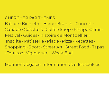
CHERCHER PAR THEMES
Balade •
Bien être
•
Bière
•
Brunch
•
Concert
•
Canapé
•
Cocktails
•
Coffee Shop
•
Escape Game
•
Festival
•
Guides
•
Histoire de Montpellier
•
Insolite
•
Pâtisserie
•
Plage
•
Pizza
•
Recettes
•
Shopping
•
Sport
•
Street Art
•
Street Food
•
Tapas
•
Terrasse
•
Végétarien
•
Week-End
Mentions légales
-
informations sur les cookies