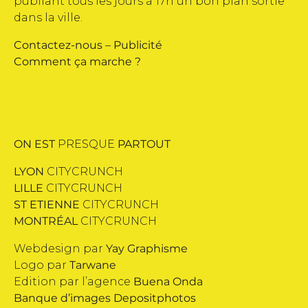
publiant tous les jours à 17h un bon plan sortie
dans la ville.
Contactez-nous
–
Publicité
Comment ça marche ?
ON EST
PRESQUE
PARTOUT
LYON
CITYCRUNCH
LILLE
CITYCRUNCH
ST ETIENNE
CITYCRUNCH
MONTRÉAL
CITYCRUNCH
Webdesign par
Yay Graphisme
Logo par
Tarwane
Edition par l’agence
Buena Onda
Banque d’images
Depositphotos