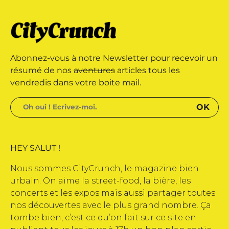
zine édité par Buena Onda Web •
ne marque déposée • Tous droits
Abonnez-vous à notre Newsletter pour recevoir un
zine édité par Buena Onda Web •
résumé de nos
aventures
articles tous les
vendredis dans votre boite mail.
HEY SALUT !
Nous sommes CityCrunch, le magazine bien
urbain. On aime la street-food, la bière, les
concerts et les expos mais aussi partager toutes
nos découvertes avec le plus grand nombre. Ça
tombe bien, c’est ce qu’on fait sur ce site en