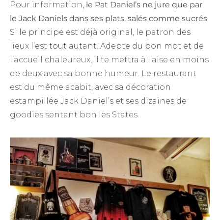
Pour information,
le Pat Daniel’s ne jure que par
le Jack Daniels dans ses plats, salés comme sucrés
.
Si le principe est déjà original, le patron des
lieux l’est tout autant. Adepte du bon mot et de
l’accueil chaleureux, il te mettra à l’aise en moins
de deux avec sa bonne humeur. Le restaurant
est du même acabit, avec sa décoration
estampillée Jack Daniel’s et ses dizaines de
goodies sentant bon les States.