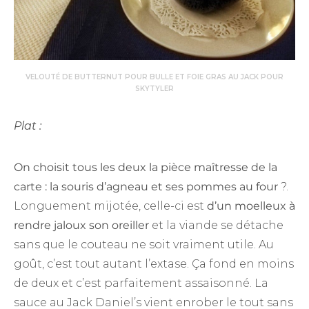
VELOUTÉ DE BUTTERNUT POUR BULLE ET FOIE GRAS AU JACK POUR
SKYTYLER
Plat :
On choisit tous les deux la pièce maîtresse de la
carte : la souris d’agneau et ses pommes au four
?.
Longuement mijotée, celle-ci est
d’un moelleux à
rendre jaloux son oreiller
et la viande se détache
sans que le couteau ne soit vraiment utile. Au
goût, c’est tout autant l’extase. Ça fond en moins
de deux et c’est parfaitement assaisonné. La
sauce au Jack Daniel’s vient enrober le tout sans