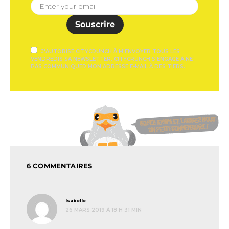
Souscrire
J'AUTORISE CITYCRUNCH À M'ENVOYER TOUS LES
VENDREDIS SA NEWSLETTER. CITYCRUNCH S'ENGAGE À NE
PAS COMMUNIQUER MON ADRESSE E-MAIL À DES TIERS.
6 COMMENTAIRES
dit :
Isabelle
26 MARS 2019 À 18 H 31 MIN