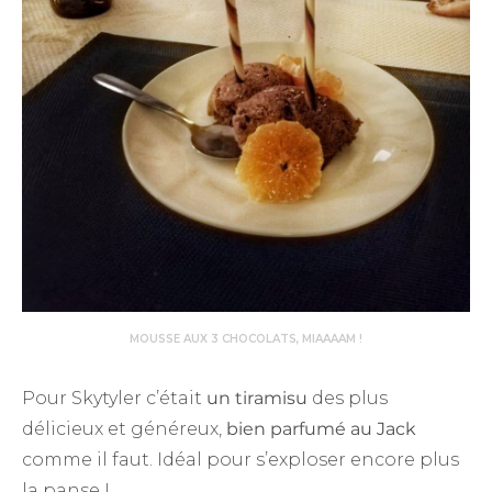
MOUSSE AUX 3 CHOCOLATS, MIAAAAM !
Pour Skytyler c’était
un tiramisu
des plus
délicieux et généreux,
bien parfumé au Jack
comme il faut. Idéal pour s’exploser encore plus
la panse !