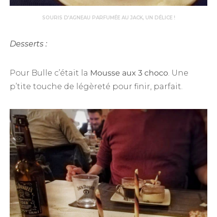
SOURIS D’AGNEAU PARFUMÉE AU JACK, UN DÉLICE !
Desserts :
Pour Bulle c’était la
Mousse aux 3 choco
. Une
p’tite touche de légèreté pour finir, parfait.