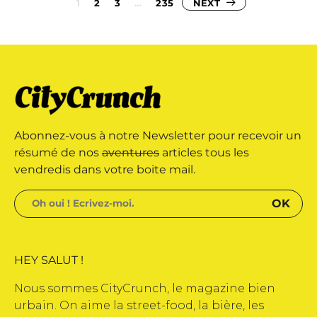
Pagination
1
2
3
…
235
NEXT
des
publications
Abonnez-vous à notre Newsletter pour recevoir un
résumé de nos
aventures
articles tous les
vendredis dans votre boite mail.
HEY SALUT !
Nous sommes CityCrunch, le magazine bien
urbain. On aime la street-food, la bière, les